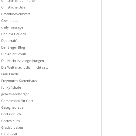
Christen finden Ruhe
Christliche Diva
Creaktiv-Werkstatt
Czek it out
daily message
Daniela Gaudek
Deborrah's
Der Sieger Blog
Die Adler Schule
Die Nacht ist vorgedrungen
Die Welt macht dich nicht satt
Frau Friede
Freymuths Kartenhaus
funkyfish.de
gebets-seelsorger
Gemeinsam für Gott
Gesegnet leben
Gott und ich
Gottes Kuss
Gratisbibel.eu
Hallo Gott