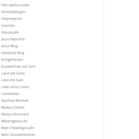
Hier wächst Liebe
Himmelsbogen
Holynetwork
Icxpnika
Impulscafe
Jesus Natürlich
Jesus-Blog
Katalyma Blog
Kringelherzen
Kurswechsel mit Gott
Land der Ruhe
Lebe mit Gott
Lebe ohne Limits
Lichtfarben
Manfred Reichelt
Markus Eichler
Markus Reinhard
Meetingjesus.de
Mein freiwilliges Jahr
Mein Sommerzimmer