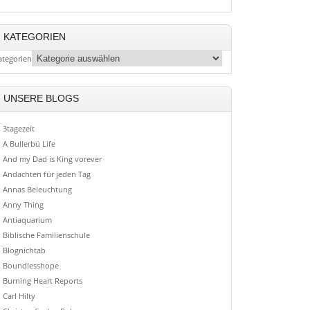
KATEGORIEN
ategorien
UNSERE BLOGS
3tagezeit
A Bullerbü Life
And my Dad is King vorever
Andachten für jeden Tag
Annas Beleuchtung
Anny Thing
Antiaquarium
Biblische Familienschule
Blognichtab
Boundlesshope
Burning Heart Reports
Carl Hilty