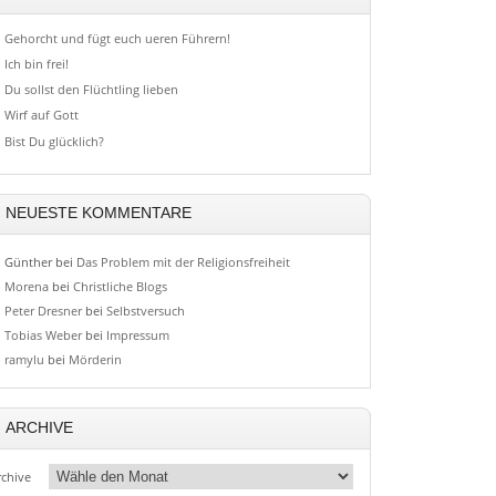
Gehorcht und fügt euch ueren Führern!
Ich bin frei!
Du sollst den Flüchtling lieben
Wirf auf Gott
Bist Du glücklich?
NEUESTE KOMMENTARE
Günther
bei
Das Problem mit der Religionsfreiheit
Morena
bei
Christliche Blogs
Peter Dresner
bei
Selbstversuch
Tobias Weber
bei
Impressum
ramylu
bei
Mörderin
ARCHIVE
rchive