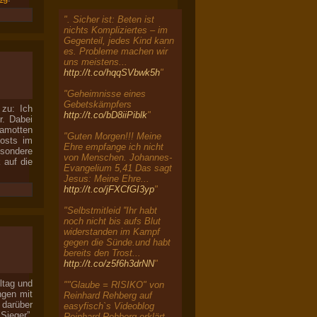
". Sicher ist: Beten ist
nichts Kompliziertes – im
Gegenteil, jedes Kind kann
es. Probleme machen wir
uns meistens...
http://t.co/hqqSVbwk5h
"
"Geheimnisse eines
Gebetskämpfers
 zu: Ich
http://t.co/bD8iiPiblk
"
r. Dabei
lamotten
"Guten Morgen!!! Meine
Posts im
Ehre empfange ich nicht
besondere
von Menschen. Johannes-
 auf die
Evangelium 5,41 Das sagt
Jesus: Meine Ehre...
http://t.co/jFXCfGI3yp
"
"Selbstmitleid ''Ihr habt
noch nicht bis aufs Blut
widerstanden im Kampf
gegen die Sünde.und habt
bereits den Trost...
http://t.co/z5f6h3drNN
"
ltag und
""Glaube = RISIKO" von
ngen mit
Reinhard Rehberg auf
darüber
easyfisch`s Videoblog
Sieger”,
Reinhard Rehberg erklärt