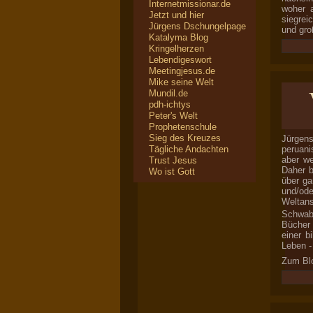
Internetmissionar.de
woher 
Jetzt und hier
siegrei
Jürgens Dschungelpage
und gro
Katalyma Blog
Kringelherzen
Lebendigeswort
Meetingjesus.de
Mike seine Welt
Mundil.de
pdh-ichtys
Peter's Welt
Prophetenschule
Sieg des Kreuzes
Jürgen
Tägliche Andachten
peruani
aber we
Trust Jesus
Daher b
Wo ist Gott
über ga
und/od
Weltans
Schwa
Bücher 
einer b
Leben - 
Zum Bl