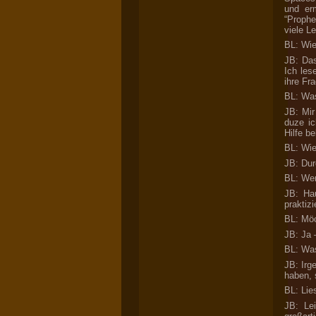
und er
“Prophe
viele L
BL: Wie
JB: Das
Ich les
ihre Fr
BL: Was
JB: Mir
duze ic
Hilfe b
BL: Wie
JB: Dur
BL: Wer
JB: Hau
praktiz
BL: Möc
JB: Ja 
BL: Was
JB: Irg
haben, 
BL: Lie
JB: Le