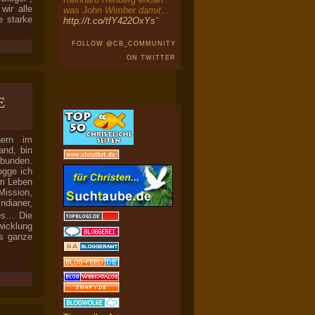
ir alle
was John Wimber damit...
e starke
http://t.co/tfY422OxYs
"
FOLLOW @CB_COMMUNITY
ON TWITTER
e
nern im
and, bin
rbunden.
ogge ich
em Leben
ission,
ndianer,
tes… Die
wicklung
as ganze