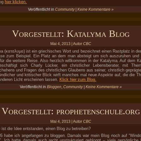
og
hier klicken.
Veröffentlicht in
Community
|
Keine Kommentare »
Vorgestellt: Katalyma Blog
Mai 4, 2013 | Autor
CBC
a (καταλυμα) ist ein griechisches Wort und bezeichnet einen Rastplatz in de
se zum Beispiel. Ein Platz an dem man absteigt um sich auszuruhen und 
für die weitere Reise. Also herzlich willkommen in der Katalyma. Auf dem K
eschäftigt sich Charly Lücker, ein christlicher Lebensberater, mit Th
chehens und Fragen des christlichen Glaubens aus seiner, christlich geprägte
ündlicher und kritischer Blick wirft manches mal neue Aspekte auf, die die T
nderen Licht erscheinen lassen.
Klick hier zum Blog.
Veröffentlicht in
Bloggen
,
Community
|
Keine Kommentare »
Vorgestellt: prophetenschule.org
Mai 4, 2013 | Autor
CBC
 ist die Idee entstanden, einen Blog zu betreiben?
5 habe ich angefangen zu bloggen. Damals war mein Blog noch auf “Wind
. Ich hatte damals auch recht unstrukturiert gebloggt – viele persönliche 