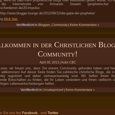
ig, wenn es bald mehr prophetische Blogs oder Webseiten geben würde. Ich 
die Internetseite von Armando Siewert (prophetischer Di
ischerdienst.de/20-Impulse.
 http://www.blogger-lounge.de/2012/08/22/die-gabe-der-prophetie/
og
klick hier.
Veröffentlicht in
Bloggen
,
Community
|
Keine Kommentare »
lkommen in der Christlichen Blo
Community!
April 30, 2013 | Autor
CBC
Leser, wir freuen uns, dass Sie unsere Community gefunden haben und he
h willkommen! Auf dieser Seite finden Sie zahlreiche christliche Blogs, die in
ity registriert und daher vertrauenswürdig sind. Wir helfen Ihnen fr
ende Botschaften zu finden, die Ihr Leben verändern und Ihnen vielleicht s
htigen Lebensentscheidungen helfen.
Veröffentlicht in
Uncategorized
|
Keine Kommentare »
n Sie uns bei
Facebook
,
und
Twitter