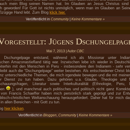
auch mein Blog seinen Namen hat. Im Glauben an Jesus Christus sind w
ch geworden! Für Gott ist nichts unmöglich, wenn man im Glauben an Sein
ßzügige Hand lebt. Zum Blog
klick hier.
Veröffentlicht in
Community
|
Keine Kommentare »
Vorgestellt: Jügens Dschungelpag
Mai 7, 2013 | Autor
CBC
s Dschungelpage entstand, während ich als Missionar unter India
schen Amazonastiefland tätig war. Inzwischen lebe ich wieder in Deutschl
iterhin mit den Menschen in Peru - insbesondere den Indianern - sehr ve
leibt auch die “Dschungelpage” weiter bestehen. Als entschiedener Christ bl
nz unterschiedliche Themen, die mich irgendwie bewegen und die mit mein
er Dienst zu tun haben. Dazu gehören u.a. Glaube, Theologie und M
chauungsfragen, Literatur sowie Interkulturalität (Ethnologie, Peru, I
ben
), und manchmal auch politisches und politisch nicht ganz Korrek
von Francis Schaeffer haben mich persönlich stark geprägt und zur Ent
iblisch-christlichen Weltanschauung herausgefordert. Daher hat für mich d
in allen Bereichen - mit Gott zu tun.
og
hier klicken
.
Veröffentlicht in
Bloggen
,
Community
|
Keine Kommentare »