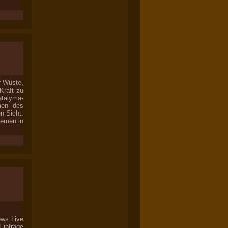
r Wüste,
Kraft zu
atalyma-
emen des
n Sicht.
hemen in
ows Live
Einträge