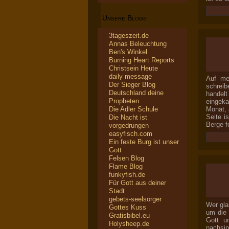
Unsere Blogs
3tageszeit.de
Annas Beleuchtung
Ben's Winkel
Burning Heart Reports
Christsein Heute
daily message
Auf mei
Der Sieger Blog
schreib
Deutschland deine
handelt
Propheten
eingek
Die Adler Schule
Monat, 
Seite i
Die Nacht ist
Berge f
vorgedrungen
easyfisch.com
Ein feste Burg ist unser
Gott
Felsen Blog
Flame Blog
funkyfish.de
Für Gott aus deiner
Stadt
gebets-seelsorger
Wer gla
Gottes Kuss
um die 
Gratisbibel.eu
Gott u
Holysheep.de
nachsin