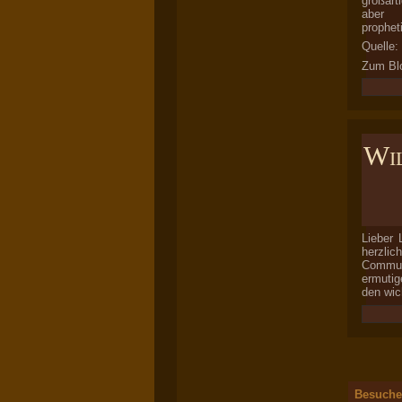
großart
aber 
prophet
Quelle:
Zum Bl
Wil
Lieber 
herzlic
Commun
ermutig
den wic
Besuche