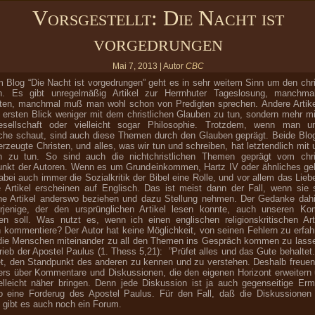
Vorsgestellt: Die Nacht ist
vorgedrungen
Mai 7, 2013 | Autor
CBC
 Blog “Die Nacht ist vorgedrungen” geht es in sehr weitem Sinn um den chri
n. Es gibt unregelmäßig Artikel zur Herrnhuter Tageslosung, manchmal
ten, manchmal muß man wohl schon von Predigten sprechen. Andere Artik
 ersten Blick weniger mit dem christlichen Glauben zu tun, sondern mehr mit
sellschaft oder vielleicht sogar Philosophie. Trotzdem, wenn man un
che schaut, sind auch diese Themen durch den Glauben geprägt. Beide Blo
erzeugte Christen, und alles, was wir tun und schreiben, hat letztendlich mit
n zu tun. So sind auch die nichtchristlichen Themen geprägt vom chris
nkt der Autoren. Wenn es um Grundeinkommen, Hartz IV oder ähnliches ge
dabei auch immer die Sozialkritik der Bibel eine Rolle, und vor allem das Lieb
Artikel erscheinen auf Englisch. Das ist meist dann der Fall, wenn sie 
he Artikel anderswo beziehen und dazu Stellung nehmen. Der Gedanke dahin
rjenige, der den ursprünglichen Artikel lesen konnte, auch unseren Ko
en soll. Was nutzt es, wenn ich einen englischen religionskritischen Art
 kommentiere? Der Autor hat keine Möglichkeit, von seinen Fehlern zu erfahr
 die Menschen miteinander zu all den Themen ins Gespräch kommen zu lass
rieb der Apostel Paulus (1. Thess 5,21): ”Prüfet alles und das Gute behaltet.
t, den Standpunkt des anderen zu kennen und zu verstehen. Deshalb freuen
rs über Kommentare und Diskussionen, die den eigenen Horizont erweitern
elleicht näher bringen. Denn jede Diskussion ist ja auch gegenseitige Er
 eine Forderug des Apostel Paulus. Für den Fall, daß die Diskussionen
 gibt es auch noch ein Forum.