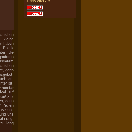
Tipps aller Art
stlichen
 kleine
el haben
 Politik
ter die
gautoren
 unserem
tlichen
ht, dann
esgebot.
sich auf
ter ist,
mmentar
ikel auf
en! Ziel
en, denn
” Prüfen
 wir uns
 und uns
mahnung,
 zu lang