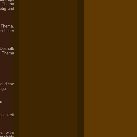
s Thema
etig und
m Thema.
en Leser
 Deshalb
em Thema
nd diese
räge.
u.
lichkeit
Es wäre