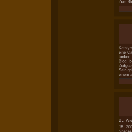
Zum Bl
Katalym
eine Oa
tanken 
Blog b
Zeitges
Sein gr
einem a
BL: Wie
JB: 200
Spaces”