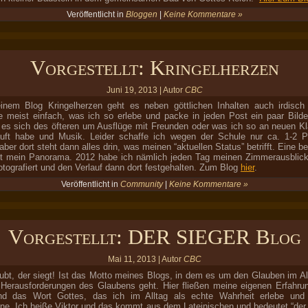
Veröffentlicht in
Bloggen
|
Keine Kommentare »
Vorgestellt: Kringelherzen
Juni 19, 2013 | Autor
CBC
nem Blog Kringelherzen geht es neben göttlichen Inhalten auch irdisch
e meist einfach, was ich so erlebe und packe in jeden Post ein paar Bilde
 es sich des öfteren um Ausflüge mit Freunden oder was ich so an neuen K
auft habe und Musik. Leider schaffe ich wegen der Schule nur ca. 1-2 
aber dort steht dann alles drin, was meinen “aktuellen Status” betrifft. Eine 
st mein Panorama. 2012 habe ich nämlich jeden Tag meinen Zimmerausblick
otografiert und den Verlauf dann dort festgehalten. Zum Blog
hier
.
Veröffentlicht in
Community
|
Keine Kommentare »
Vorgestellt: DER SIEGER Blog
Mai 11, 2013 | Autor
CBC
ubt, der siegt! Ist das Motto meines Blogs, in dem es um den Glauben im Al
Herausforderungen des Glaubens geht. Hier fließen meine eigenen Erfahru
nd das Wort Gottes, das ich im Alltag als echte Wahrheit erlebe und 
ne. Ich heiße Viktor und das kommt aus dem Lateinischen und bedeutet “der 