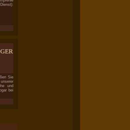
empfehle
enst):
gger
ißen Sie
 unserer
ohe und
ogar bei