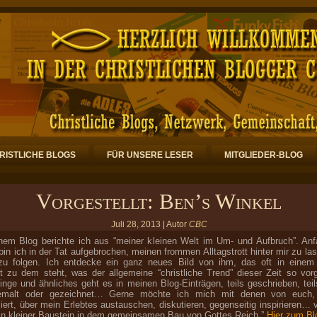
RISTLICHE BLOGS
FÜR UNSERE LESER
MITGLIEDER-BLOG
Vorgestellt: Ben’s Winkel
Juli 28, 2013 | Autor
CBC
nem Blog berichte ich aus “meiner kleinen Welt im Um- und Aufbruch”. An
bin ich in der Tat aufgebrochen, meinen frommen Alltagstrott hinter mir zu la
zu folgen. Ich entdecke ein ganz neues Bild von ihm, das oft in einem
t zu dem steht, was der allgemeine “christliche Trend” dieser Zeit so vor
inge und ähnliches geht es in meinen Blog-Einträgen, teils geschrieben, teils 
gemalt oder gezeichnet… Gerne möchte ich mich mit denen von euch,
siert, über mein Erlebtes austauschen, diskutieren, gegenseitig inspirieren… v
ein kleiner Baustein in dem gemeinsamen Bau von Gottes Reich.”
Hier zum Bl