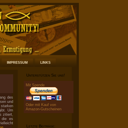
IMPRESSUM
LINKS
Unterstützen Sie uns!
Mit Spende
fang des
ssen und
Oder mit Kauf von
 starken
Amazon-Gutscheinen
gibt. Um
zitiert,
 die es
ielleicht
Letzte Beiträge:
og
.