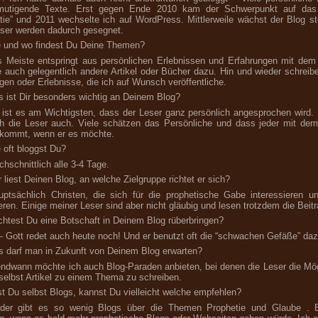
mutigende Texte. Erst gegen Ende 2010 kam der Schwerpunkt auf da
tie” und 2011 wechselte ich auf WordPress. Mittlerweile wächst der Blog st
eser werden dadurch gesegnet.
 und wo findest Du Deine Themen?
 Meiste entspringt aus persönlichen Erlebnissen und Erfahrungen mit de
e auch gelegentlich andere Artikel oder Bücher dazu. Hin und wieder schreib
agen oder Erlebnisse, die ich auf Wunsch veröffentliche.
 ist Dir besonders wichtig an Deinem Blog?
 ist es am Wichtigsten, dass der Leser ganz persönlich angesprochen wird.
h die Leser auch. Viele schätzen das Persönliche und dass jeder mit d
ekommt, wenn er es möchte.
 oft bloggst Du?
chschnittlich alle 3-4 Tage.
 liest Deinen Blog, an welche Zielgruppe richtet er sich?
ptsächlich Christen, die sich für die prophetische Gabe interessieren u
ieren. Einige meiner Leser sind aber nicht gläubig und lesen trotzdem die Beit
htest Du eine Botschaft in Deinem Blog rüberbringen?
– Gott redet auch heute noch! Und er benutzt oft die “schwachen Gefäße” daz
 darf man in Zukunft von Deinem Blog erwarten?
endwann möchte ich auch Blog-Paraden anbieten, bei denen die Leser die Mög
selbst Artikel zu einem Thema zu schreiben.
st Du selbst Blogs, kannst Du vielleicht welche empfehlen?
ider gibt es so wenig Blogs über die Themen Prophetie und Glaube . 