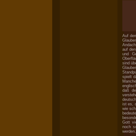
Auf dem
Glaube
Andach
auf den
und Ge
Oberflä
sind üb
Glaube
Standpu
spielt 
Manche 
englisc
daß de
versteh
deutsch
ist es,
wie sch
bedeute
besonde
Gott vi
noch so
werden,