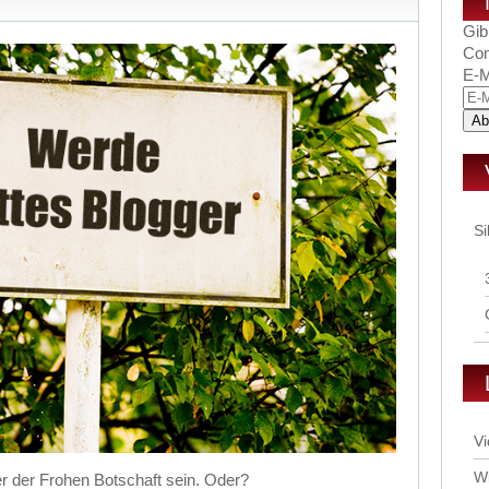
Gib
Com
E-M
Si
Vi
Wi
ger der Frohen Botschaft sein. Oder?