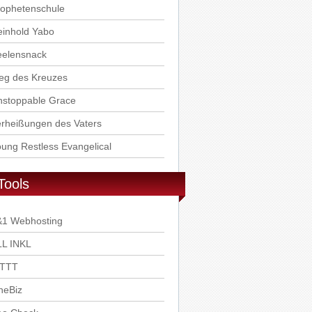
rophetenschule
einhold Yabo
eelensnack
eg des Kreuzes
nstoppable Grace
rheißungen des Vaters
ung Restless Evangelical
Tools
&1 Webhosting
LL INKL
FTTT
neBiz