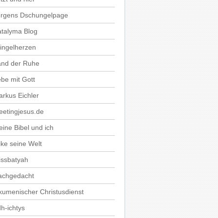
ürgens Dschungelpage
talyma Blog
ingelherzen
and der Ruhe
be mit Gott
rkus Eichler
etingjesus.de
ine Bibel und ich
ke seine Welt
issbatyah
achgedacht
umenischer Christusdienst
h-ichtys