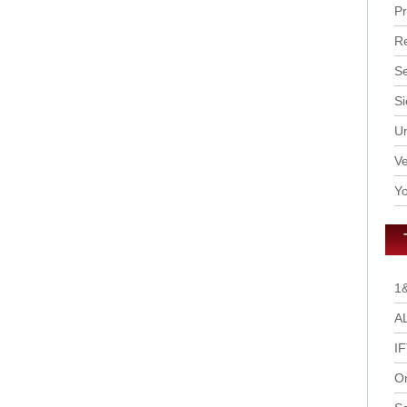
P
R
S
Si
U
Ve
Yo
1
A
I
O