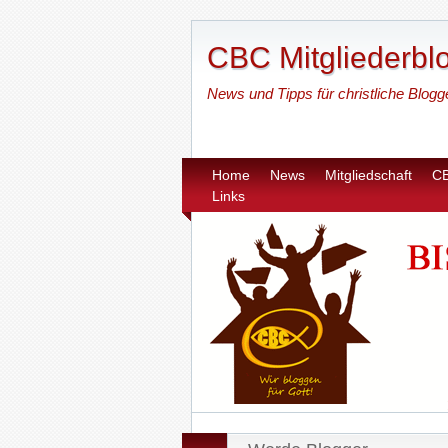
CBC Mitgliederbl
News und Tipps für christliche Blogg
Home
News
Mitgliedschaft
C
Links