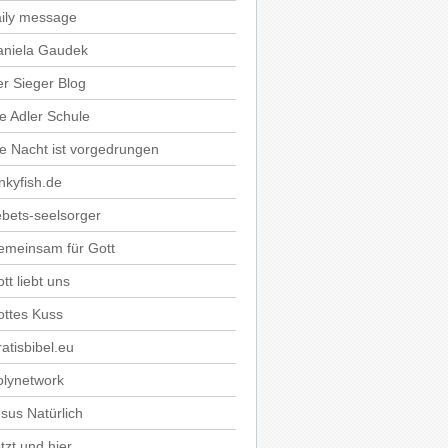
ily message
aniela Gaudek
r Sieger Blog
e Adler Schule
e Nacht ist vorgedrungen
nkyfish.de
bets-seelsorger
emeinsam für Gott
tt liebt uns
ttes Kuss
atisbibel.eu
olynetwork
sus Natürlich
tzt und hier