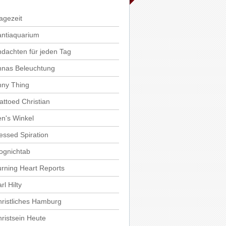
agezeit
antiaquarium
dachten für jeden Tag
nnas Beleuchtung
nny Thing
attoed Christian
n's Winkel
essed Spiration
ognichtab
rning Heart Reports
rl Hilty
ristliches Hamburg
ristsein Heute