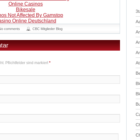
Online Casinos
Bikesale
3t
nos Not Affected By Gamstop
sino Online Deutschland
A
No comments
CBC Mitglieder Blog
An
A
tar
A
At
t. Pflichtfelder sind markiert
*
Be
Bl
Bl
Bu
Ca
Ch
Ch