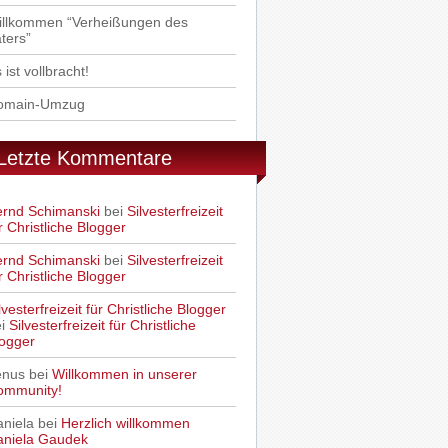
illkommen “Verheißungen des
ters”
 ist vollbracht!
omain-Umzug
Letzte Kommentare
ernd Schimanski
bei
Silvesterfreizeit
r Christliche Blogger
ernd Schimanski
bei
Silvesterfreizeit
r Christliche Blogger
lvesterfreizeit für Christliche Blogger
ei
Silvesterfreizeit für Christliche
ogger
enus
bei
Willkommen in unserer
ommunity!
niela
bei
Herzlich willkommen
aniela Gaudek