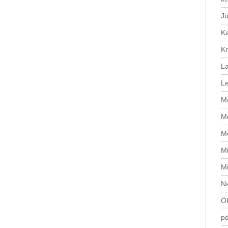
J
Ka
Kr
L
Le
Ma
Me
Me
Mi
M
N
Ök
pd