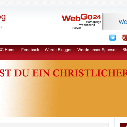
og
er
BC Home
Feedback
Werde Blogger
Werde unser Sponsor
Bl