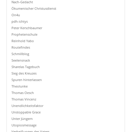
Nach-Gedacht
Ökumenischer Christusdienst
On4u
pdh-ichtys
Peter Kerschbaumer
Prophetenschule
Reinhold Yabo
Routefindes
Schmillblog
Seelensnack
Sharelas Tagebuch
Sieg des Kreuzes
Spuren hinterlassen
Theolunke
Thomas Oesch
Thomas Vincenz
Unendlichkeitsfaktor
Unstoppable Grace
Unter Jüngern
Utopiosmessage
Verheißungen des Vaters