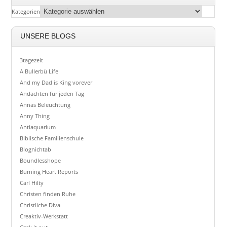
Kategorien
UNSERE BLOGS
3tagezeit
A Bullerbü Life
And my Dad is King vorever
Andachten für jeden Tag
Annas Beleuchtung
Anny Thing
Antiaquarium
Biblische Familienschule
Blognichtab
Boundlesshope
Burning Heart Reports
Carl Hilty
Christen finden Ruhe
Christliche Diva
Creaktiv-Werkstatt