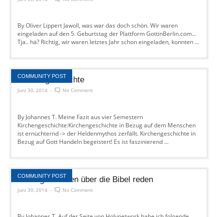
By Oliver Lippert Jawoll, was war das doch schön. Wir waren
eingeladen auf den 5. Geburtstag der Plattform GottinBerlin.com…
Tja.. hä? Richtig, wir waren letztes Jahr schon eingeladen, konnten ...
COMMUNITY POST
Kirchengeschichte
Juni 30, 2014
-
No Comment
By Johannes T. Meine Fazit aus vier Semestern
Kirchengeschichte:Kirchengeschichte in Bezug auf dem Menschen
ist ernüchternd -> der Heldenmythos zerfällt. Kirchengeschichte in
Bezug auf Gott Handeln begeistert! Es ist faszinierend ...
COMMUNITY POST
Mit Jugendlichen über die Bibel reden
Juni 30, 2014
-
No Comment
By Johannes T. Auf der Seite von Holynetwork habe ich folgende