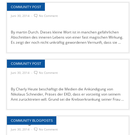
COMMUNITY POST
1. Juli
Juni 30, 2014
-
No Comment
By martin Durch. Dieses kleine Wort ist in manchen gefährlichen
Abschnitten des inneren Lebens von einer fast magischen Wirkung.
Es zeigt der noch nicht unkräftig gewordenen Vernunft, dass sie ...
COMMUNITY POST
Showabtritt
Juni 30, 2014
-
No Comment
By Charly Heute beschäftigt die Medien die Ankündigung von
Nikolaus Schneider, Präses der EKD, dass er vorzeitig von seinem
Amt zurücktreten will. Grund sei die Krebserkrankung seiner Frau ...
COMMUNITY BLOGPOSTS
Kirchengeschichte
Juni 30, 2014
-
No Comment