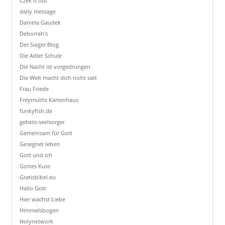
Czek it out
daily message
Daniela Gaudek
Deborrah's
Der Sieger Blog
Die Adler Schule
Die Nacht ist vorgedrungen
Die Welt macht dich nicht satt
Frau Friede
Freymuths Kartenhaus
funkyfish.de
gebets-seelsorger
Gemeinsam für Gott
Gesegnet leben
Gott und ich
Gottes Kuss
Gratisbibel.eu
Hallo Gott
Hier wächst Liebe
Himmelsbogen
Holynetwork