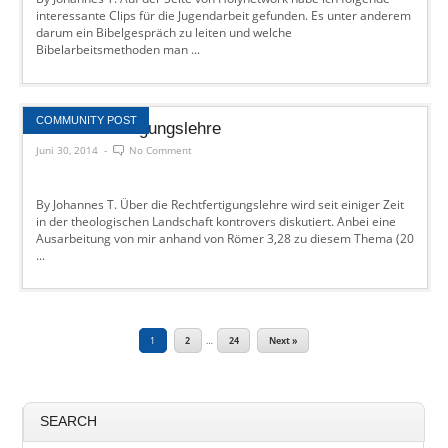
interessante Clips für die Jugendarbeit gefunden. Es unter anderem
darum ein Bibelgespräch zu leiten und welche
Bibelarbeitsmethoden man ...
COMMUNITY POST
Die Rechtfertigungslehre
Juni 30, 2014
-
No Comment
By Johannes T. Über die Rechtfertigungslehre wird seit einiger Zeit
in der theologischen Landschaft kontrovers diskutiert. Anbei eine
Ausarbeitung von mir anhand von Römer 3,28 zu diesem Thema (20
...
1
2
…
24
Next »
SEARCH