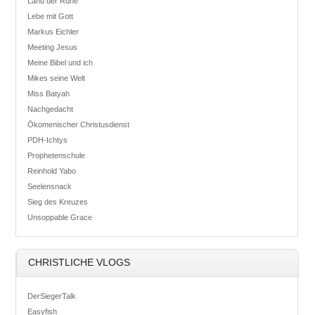
Land der Ruhe
Lebe mit Gott
Markus Eichler
Meeting Jesus
Meine Bibel und ich
Mikes seine Welt
Miss Batyah
Nachgedacht
Ökomenischer Christusdienst
PDH-Ichtys
Prophetenschule
Reinhold Yabo
Seelensnack
Sieg des Kreuzes
Unsoppable Grace
CHRISTLICHE VLOGS
DerSiegerTalk
Easyfish