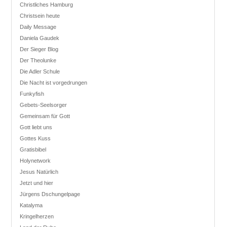
Christliches Hamburg
Christsein heute
Daily Message
Daniela Gaudek
Der Sieger Blog
Der Theolunke
Die Adler Schule
Die Nacht ist vorgedrungen
Funkyfish
Gebets-Seelsorger
Gemeinsam für Gott
Gott liebt uns
Gottes Kuss
Gratisbibel
Holynetwork
Jesus Natürlich
Jetzt und hier
Jürgens Dschungelpage
Katalyma
Kringelherzen