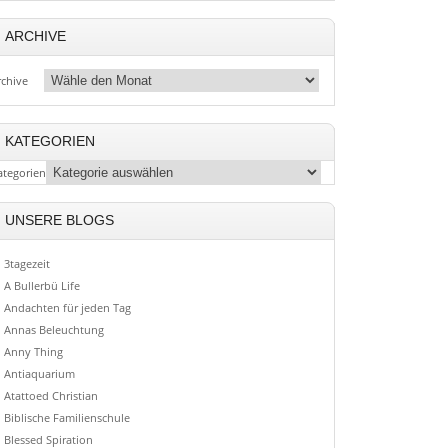
ARCHIVE
rchive
KATEGORIEN
ategorien
UNSERE BLOGS
3tagezeit
A Bullerbü Life
Andachten für jeden Tag
Annas Beleuchtung
Anny Thing
Antiaquarium
Atattoed Christian
Biblische Familienschule
Blessed Spiration