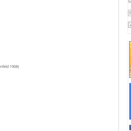
S
E-
M
A
enfeld 1908)