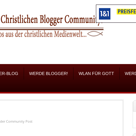
ER-BLOG
WERDE BLOGGER!
WLAN FÜR GOTT
WER
der
Community Post