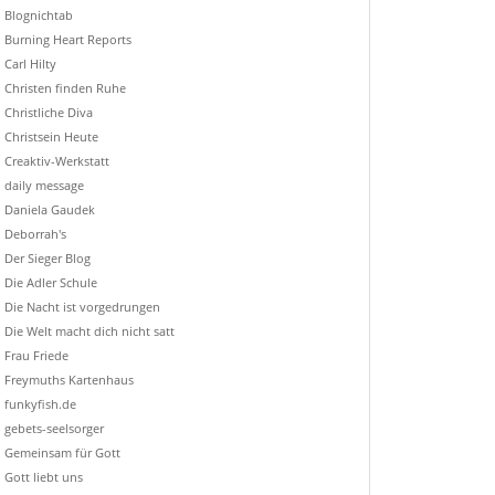
Blognichtab
Burning Heart Reports
Carl Hilty
Christen finden Ruhe
Christliche Diva
Christsein Heute
Creaktiv-Werkstatt
daily message
Daniela Gaudek
Deborrah's
Der Sieger Blog
Die Adler Schule
Die Nacht ist vorgedrungen
Die Welt macht dich nicht satt
Frau Friede
Freymuths Kartenhaus
funkyfish.de
gebets-seelsorger
Gemeinsam für Gott
Gott liebt uns