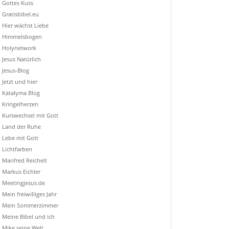
Gottes Kuss
Gratisbibel.eu
Hier wächst Liebe
Himmelsbogen
Holynetwork
Jesus Natürlich
Jesus-Blog
Jetzt und hier
Katalyma Blog
Kringelherzen
Kurswechsel mit Gott
Land der Ruhe
Lebe mit Gott
Lichtfarben
Manfred Reichelt
Markus Eichler
Meetingjesus.de
Mein freiwilliges Jahr
Mein Sommerzimmer
Meine Bibel und ich
Mike seine Welt