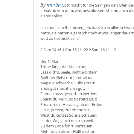
By
martin
Gott macht für die Seinigen den Ofen der
etwas ab von dem, was beschlossen ist, und auch di
als sie sollen.
Ich kann es selbst bezeugen, dass ich in allen sch
hatte, sie hätten eigentlich noch etwas länger dauern
wird zu tief nicht sein.“
2 Sam 24 16 1 Chr 16 21–22 2 Sam 16 11–12
Der 1. Mai
Trübe fängt der Maien an;
Lass dich’s, Seele, nicht erbittern;
Reift der Geist nur himmelan,
Mag die schwache Hülle zittern.
Ende gut macht alles gut,
Einmal muss gestorben werden;
Sparst du Müh‘, so kostet’s Blut;
Frisch, mein Herz, sag ab der Erden.
Einst, ja einst, zur Abendzeit,
Wirst du Gottes Sonne schauen;
Ist der Weg auch noch so weit,
Zu dem Ende führt Vertrauen.
Mehr doch als zur Hälfte schon