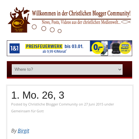
1. Mo. 26, 3
Posted by
Christliche Blogger Community
on 27 Juni 2015
under
Gemeinsam für Gott
By
Birgit