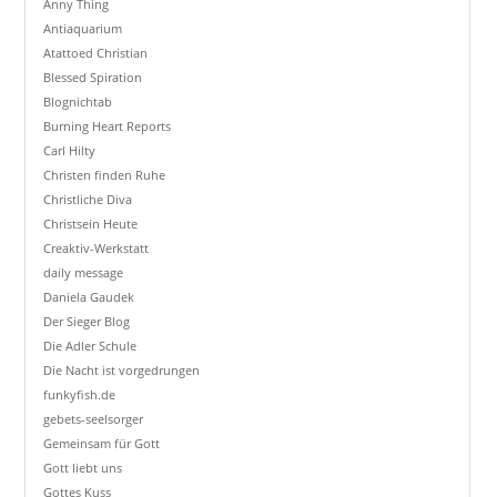
Anny Thing
Antiaquarium
Atattoed Christian
Blessed Spiration
Blognichtab
Burning Heart Reports
Carl Hilty
Christen finden Ruhe
Christliche Diva
Christsein Heute
Creaktiv-Werkstatt
daily message
Daniela Gaudek
Der Sieger Blog
Die Adler Schule
Die Nacht ist vorgedrungen
funkyfish.de
gebets-seelsorger
Gemeinsam für Gott
Gott liebt uns
Gottes Kuss