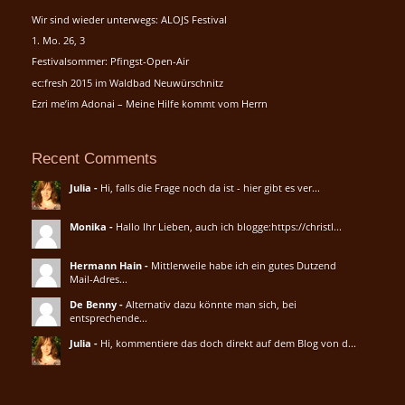
Wir sind wieder unterwegs: ALOJS Festival
1. Mo. 26, 3
Festivalsommer: Pfingst-Open-Air
ec:fresh 2015 im Waldbad Neuwürschnitz
Ezri me’im Adonai – Meine Hilfe kommt vom Herrn
Recent Comments
Julia
-
Hi, falls die Frage noch da ist - hier gibt es ver...
Monika
-
Hallo Ihr Lieben, auch ich blogge:https://christl...
Hermann Hain
-
Mittlerweile habe ich ein gutes Dutzend
Mail-Adres...
De Benny
-
Alternativ dazu könnte man sich, bei
entsprechende...
Julia
-
Hi, kommentiere das doch direkt auf dem Blog von d...