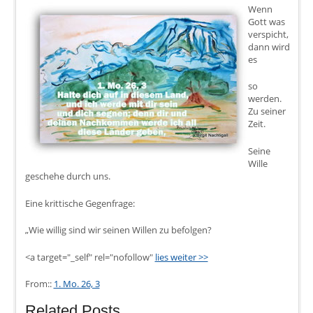
Wenn
Gott was
verspicht,
dann wird
es
so
werden.
Zu seiner
Zeit.
Seine
Wille
geschehe durch uns.
Eine krittische Gegenfrage:
„Wie willig sind wir seinen Willen zu befolgen?
<a target="_self" rel="nofollow"
lies weiter >>
From::
1. Mo. 26, 3
Related Posts