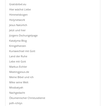
Gratisbibel.eu
Hier wächst Liebe
Himmelsbogen
Holynetwork
Jesus Natürlich
Jetzt und hier
Jürgens Dschungelpage
Katalyma Blog
Kringelherzen
Kurswechsel mit Gott
Land der Ruhe
Lebe mit Gott
Markus Eichler
Meetingjesus.de
Meine Bibel und ich
Mike seine Welt
Missbatyah
Nachgedacht
Ökumenischer Christusdienst
pdh-ichtys