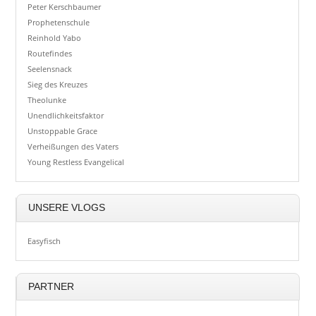
Peter Kerschbaumer
Prophetenschule
Reinhold Yabo
Routefindes
Seelensnack
Sieg des Kreuzes
Theolunke
Unendlichkeitsfaktor
Unstoppable Grace
Verheißungen des Vaters
Young Restless Evangelical
UNSERE VLOGS
Easyfisch
PARTNER