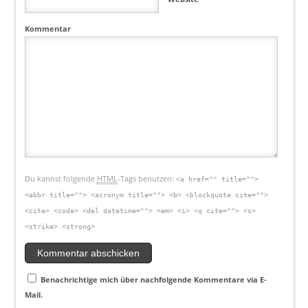
Kommentar
Du kannst folgende
HTML
-Tags benutzen:
<a href="" title="">
<abbr title=""> <acronym title=""> <b> <blockquote cite="">
<cite> <code> <del datetime=""> <em> <i> <q cite=""> <s>
<strike> <strong>
Benachrichtige mich über nachfolgende Kommentare via E-
Mail.