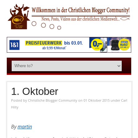
1. Oktober
Posted by
Christliche Blogger Community
on 01 Oktober 2015
under
Carl
Hilty
By
martin