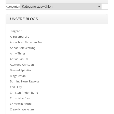
Kategorien
UNSERE BLOGS
3tagezeit
A Bullerbü Life
Andachten für jeden Tag
Annas Beleuchtung
Anny Thing
Antiaquarium
Atattoed Christian
Blessed Spiration
Blognichtab
Burning Heart Reports
Carl Hilty
Christen finden Ruhe
Christliche Diva
Christsein Heute
Creaktiv-Werkstatt