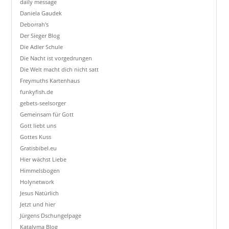
daily message
Daniela Gaudek
Deborrah's
Der Sieger Blog
Die Adler Schule
Die Nacht ist vorgedrungen
Die Welt macht dich nicht satt
Freymuths Kartenhaus
funkyfish.de
gebets-seelsorger
Gemeinsam für Gott
Gott liebt uns
Gottes Kuss
Gratisbibel.eu
Hier wächst Liebe
Himmelsbogen
Holynetwork
Jesus Natürlich
Jetzt und hier
Jürgens Dschungelpage
Katalyma Blog