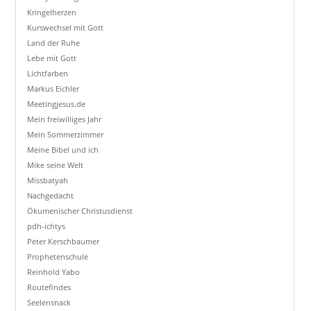
Kringelherzen
Kurswechsel mit Gott
Land der Ruhe
Lebe mit Gott
Lichtfarben
Markus Eichler
Meetingjesus.de
Mein freiwilliges Jahr
Mein Sommerzimmer
Meine Bibel und ich
Mike seine Welt
Missbatyah
Nachgedacht
Ökumenischer Christusdienst
pdh-ichtys
Peter Kerschbaumer
Prophetenschule
Reinhold Yabo
Routefindes
Seelensnack