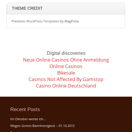
THEME CREDIT
Pressimo
WordPress Templates
by MagPress
Digital discoveries
Neue Online Casinos Ohne Anmeldung
Online Casinos
Bikesale
Casinos Not Affected By Gamstop
Casino Online Deutschland
Recent Posts
Im Oktober werde ich…
Wegen Gottes Barmherzigkeit – 01.10.2015