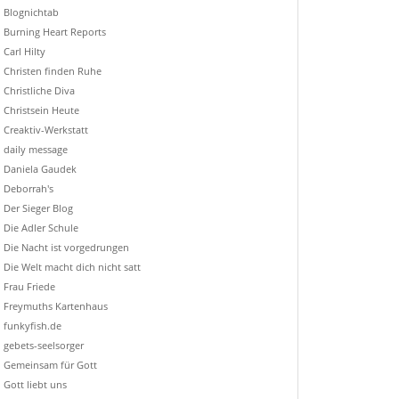
Blognichtab
Burning Heart Reports
Carl Hilty
Christen finden Ruhe
Christliche Diva
Christsein Heute
Creaktiv-Werkstatt
daily message
Daniela Gaudek
Deborrah's
Der Sieger Blog
Die Adler Schule
Die Nacht ist vorgedrungen
Die Welt macht dich nicht satt
Frau Friede
Freymuths Kartenhaus
funkyfish.de
gebets-seelsorger
Gemeinsam für Gott
Gott liebt uns