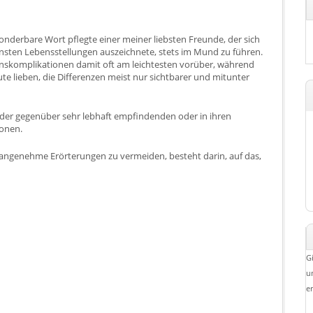
onderbare Wort pflegte einer meiner liebsten Freunde, der sich
ensten Lebensstellungen auszeichnete, stets im Mund zu führen.
nskomplikationen damit oft am leichtesten vorüber, während
e lieben, die Differenzen meist nur sichtbarer und mitunter
nder gegenüber sehr lebhaft empfindenden oder in ihren
sonen.
unangenehme Erörterungen zu vermeiden, besteht darin, auf das,
G
u
e