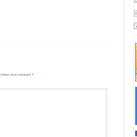
S
E-
M
A
Felder sind markiert
*