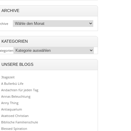
ARCHIVE
rchive
KATEGORIEN
ategorien
UNSERE BLOGS
3tagezeit
A Bullerbü Life
Andachten für jeden Tag
Annas Beleuchtung
Anny Thing
Antiaquarium
Atattoed Christian
Biblische Familienschule
Blessed Spiration