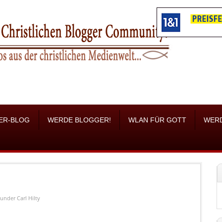
ER-BLOG
WERDE BLOGGER!
WLAN FÜR GOTT
WER
under
Carl Hilty