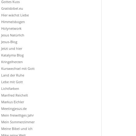
Gottes Kuss
Gratisbibel.eu
Hier wächst Liebe
Himmelsbogen
Holynetwork
Jesus Natürlich
Jesus-Blog
Jetzt und hier
Katalyma Blog
Kringelherzen
Kurswechsel mit Gott
Land der Ruhe
Lebe mit Gott
Lichtfarben
Manfred Reichelt
Markus Eichler
Meetingjesus.de
Mein freiwilliges Jahr
Mein Sommerzimmer
Meine Bibel und ich
Mike seine Welt