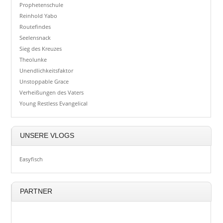
Prophetenschule
Reinhold Yabo
Routefindes
Seelensnack
Sieg des Kreuzes
Theolunke
Unendlichkeitsfaktor
Unstoppable Grace
Verheißungen des Vaters
Young Restless Evangelical
UNSERE VLOGS
Easyfisch
PARTNER