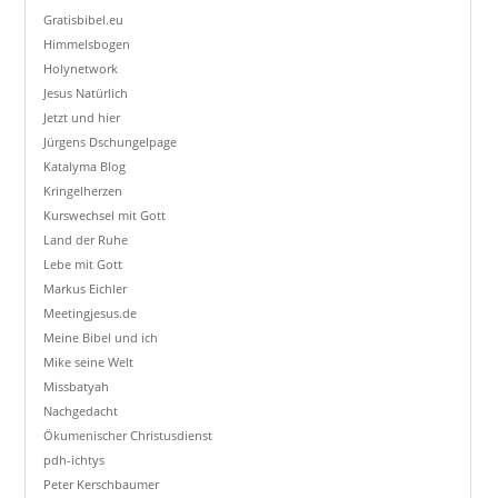
Gratisbibel.eu
Himmelsbogen
Holynetwork
Jesus Natürlich
Jetzt und hier
Jürgens Dschungelpage
Katalyma Blog
Kringelherzen
Kurswechsel mit Gott
Land der Ruhe
Lebe mit Gott
Markus Eichler
Meetingjesus.de
Meine Bibel und ich
Mike seine Welt
Missbatyah
Nachgedacht
Ökumenischer Christusdienst
pdh-ichtys
Peter Kerschbaumer