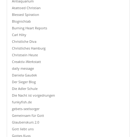
Antiaquarium
Atattoed Christian
Blessed Spiration
Blognichtab
Burning Heart Reports
Carl Hilty
Christliche Diva
Christliches Hamburg
Christsein Heute
Creaktiv-Werkstatt
daily message
Daniela Gaudek
Der Sieger Blog
Die Adler Schule
Die Nacht ist vorgedrungen
funkyfish.de
gebets-seelsorger
Gemeinsam für Gott
Glaubenskurs 2.0
Gott liebt uns
Gottes Kuss