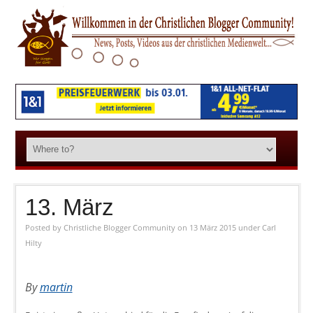
13. März
Posted by
Christliche Blogger Community
on 13 März 2015
under
Carl
Hilty
By
martin