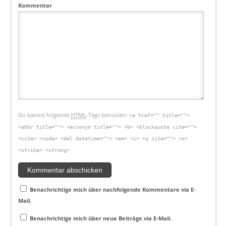
Kommentar
Du kannst folgende
HTML
-Tags benutzen:
<a href="" title="">
<abbr title=""> <acronym title=""> <b> <blockquote cite="">
<cite> <code> <del datetime=""> <em> <i> <q cite=""> <s>
<strike> <strong>
Benachrichtige mich über nachfolgende Kommentare via E-
Mail.
Benachrichtige mich über neue Beiträge via E-Mail.