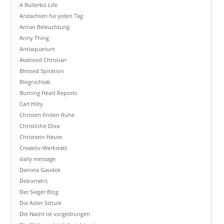
A Bullerbü Life
Andachten für jeden Tag
Annas Beleuchtung
Anny Thing
Antiaquarium
Atattoed Christian
Blessed Spiration
Blognichtab
Burning Heart Reports
Carl Hilty
Christen finden Ruhe
Christliche Diva
Christsein Heute
Creaktiv-Werkstatt
daily message
Daniela Gaudek
Deborrah's
Der Sieger Blog
Die Adler Schule
Die Nacht ist vorgedrungen