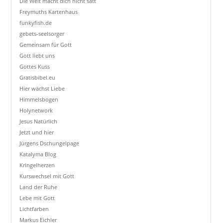
Die Welt macht dich nicht satt
Freymuths Kartenhaus
funkyfish.de
gebets-seelsorger
Gemeinsam für Gott
Gott liebt uns
Gottes Kuss
Gratisbibel.eu
Hier wächst Liebe
Himmelsbogen
Holynetwork
Jesus Natürlich
Jetzt und hier
Jürgens Dschungelpage
Katalyma Blog
Kringelherzen
Kurswechsel mit Gott
Land der Ruhe
Lebe mit Gott
Lichtfarben
Markus Eichler