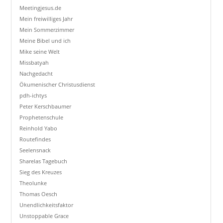
Meetingjesus.de
Mein freiwilliges Jahr
Mein Sommerzimmer
Meine Bibel und ich
Mike seine Welt
Missbatyah
Nachgedacht
Ökumenischer Christusdienst
pdh-ichtys
Peter Kerschbaumer
Prophetenschule
Reinhold Yabo
Routefindes
Seelensnack
Sharelas Tagebuch
Sieg des Kreuzes
Theolunke
Thomas Oesch
Unendlichkeitsfaktor
Unstoppable Grace