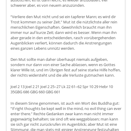
auslöschen; es ist dann leicht, es wieder anzublasen, viel
schwerer aber, es von neuem anzuzünden.
“Verliere den Mut nicht und sei ein tapferer Mann; es wird dir
Trost kommen zu seiner Zeit.” Mut ist die nützlichste aller rein
menschlichen Eigenschaften. Gewöhnlich braucht man ihn
immer nur auf kurze Zeit; dann wird es besser. Wenn man ihn
aber gerade in den entscheidenden, rasch vorübergehenden
Augenblicken verliert, können dadurch die Anstrengungen
eines ganzen Lebens unnütz werden.
Den Mut sollte man daher überhaupt niemals aufgeben,
sondern nur dann von einer Sache ablassen, wenn es Gottes
klarer Wille ist, und im Übrigen fest auf seine starke Hilfe hoffen,
der nichts widersteht und die alle Verluste gutmachen kann.
Joel 2 13 Joel 2 21 Joel 2 25–27 Lk 22 61–62 Spr 10 29 Hebr 10
35GBG 686 GBG 660 GBG 661
In diesem Sinne genommen, ist auch ein Wort des Buddha gut:
“If right thoughts be kept well in the mind, no evil thing can ever
enter there.” Rechte Gedanken zwar kann man nicht immer
gegenwärtig behalten; sie sind oft wie weggeblasen; man kann
sie sich gar nicht zurückrufen im Augenblick; aber Mut ist eine
Stimmung, die man stets mit einiger Anstrengung festzuhalten