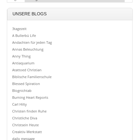
UNSERE BLOGS
3tagezeit
A Bullerbü Life
Andachten für jeden Tag
Annas Beleuchtung
Anny Thing
Antiaquarium
Atattoed Christian
Biblische Familienschule
Blessed Spiration
Blognichtab
Burning Heart Reports
Carl Hilty
Christen finden Ruhe
Christliche Diva
Christsein Heute
Creaktiv-Werkstatt
daily message