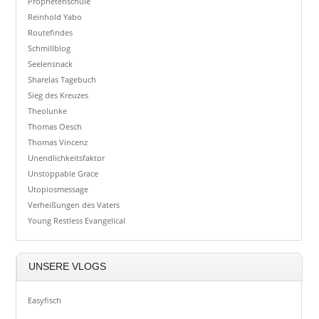
Prophetenschule
Reinhold Yabo
Routefindes
Schmillblog
Seelensnack
Sharelas Tagebuch
Sieg des Kreuzes
Theolunke
Thomas Oesch
Thomas Vincenz
Unendlichkeitsfaktor
Unstoppable Grace
Utopiosmessage
Verheißungen des Vaters
Young Restless Evangelical
UNSERE VLOGS
Easyfisch