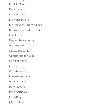
Daniela Gaudek
Deborrah's
Der Sieger Blog
Die Adler Schule
Die Nacht ist vorgedrungen
Die Welt macht dich nicht satt
Frau Friede
Freymuths Kartenhaus
funkyfish.de
gebets-seelsorger
Gemeinsam für Gott
Gott liebt uns
Gottes Kuss
Gratisbibel.eu
Hier wächst Liebe
Himmelsbogen
Holynetwork
Jesus Natürlich
Jesus-Blog
Jetzt und hier