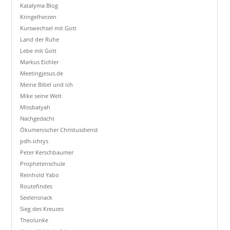
Katalyma Blog
Kringelherzen
Kurswechsel mit Gott
Land der Ruhe
Lebe mit Gott
Markus Eichler
Meetingjesus.de
Meine Bibel und ich
Mike seine Welt
Missbatyah
Nachgedacht
Ökumenischer Christusdienst
pdh-ichtys
Peter Kerschbaumer
Prophetenschule
Reinhold Yabo
Routefindes
Seelensnack
Sieg des Kreuzes
Theolunke