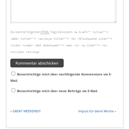
Du kannst folgende
HTML
-Tags benutzen:
<a href="" title="">
<abbr title=""> <acronym title=""> <b> <blockquote cite="">
<cite> <code> <del datetime=""> <em> <i> <q cite=""> <s>
<strike> <strong>
Benachrichtige mich über nachfolgende Kommentare via E-
Mail.
Benachrichtige mich über neue Beiträge via E-Mail.
«
GREAT WEEKEND!!!
Impuls für deine Woche
»