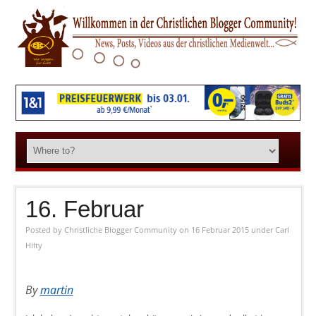
16. Februar
Posted by
Christliche Blogger Community
on 16 Februar 2015
under
Carl
Hilty
By
martin