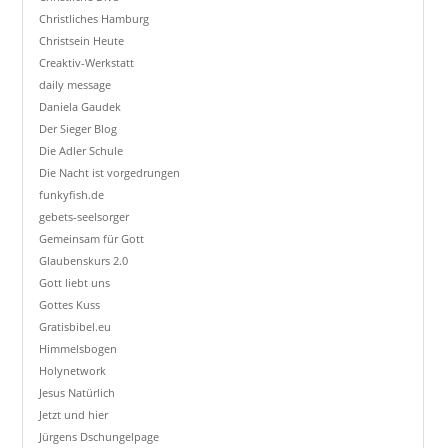
Christliches Hamburg
Christsein Heute
Creaktiv-Werkstatt
daily message
Daniela Gaudek
Der Sieger Blog
Die Adler Schule
Die Nacht ist vorgedrungen
funkyfish.de
gebets-seelsorger
Gemeinsam für Gott
Glaubenskurs 2.0
Gott liebt uns
Gottes Kuss
Gratisbibel.eu
Himmelsbogen
Holynetwork
Jesus Natürlich
Jetzt und hier
Jürgens Dschungelpage