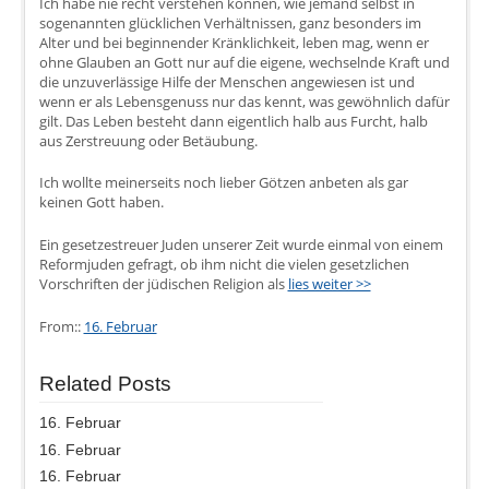
Ich habe nie recht verstehen können, wie jemand selbst in
sogenannten glücklichen Verhältnissen, ganz besonders im
Alter und bei beginnender Kränklichkeit, leben mag, wenn er
ohne Glauben an Gott nur auf die eigene, wechselnde Kraft und
die unzuverlässige Hilfe der Menschen angewiesen ist und
wenn er als Lebensgenuss nur das kennt, was gewöhnlich dafür
gilt. Das Leben besteht dann eigentlich halb aus Furcht, halb
aus Zerstreuung oder Betäubung.
Ich wollte meinerseits noch lieber Götzen anbeten als gar
keinen Gott haben.
Ein gesetzestreuer Juden unserer Zeit wurde einmal von einem
Reformjuden gefragt, ob ihm nicht die vielen gesetzlichen
Vorschriften der jüdischen Religion als
lies weiter >>
From::
16. Februar
Related Posts
16. Februar
16. Februar
16. Februar