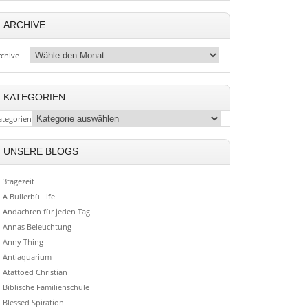
ARCHIVE
rchive
KATEGORIEN
ategorien
UNSERE BLOGS
3tagezeit
A Bullerbü Life
Andachten für jeden Tag
Annas Beleuchtung
Anny Thing
Antiaquarium
Atattoed Christian
Biblische Familienschule
Blessed Spiration