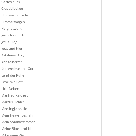
Gottes Kuss
Gratisbibel.eu
Hier wächst Liebe
Himmelsbogen
Holynetwork
Jesus Natürlich
Jesus-Blog
Jetzt und hier
Katalyma Blog
Kringelherzen
Kurswechsel mit Gott
Land der Ruhe
Lebe mit Gott
Lichtfarben
Manfred Reichelt
Markus Eichler
Meetingjesus.de
Mein freiwilliges Jahr
Mein Sommerzimmer
Meine Bibel und ich
Mike seine Welt