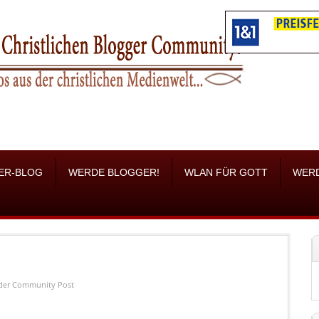
ER-BLOG
WERDE BLOGGER!
WLAN FÜR GOTT
WER
der
Community Post