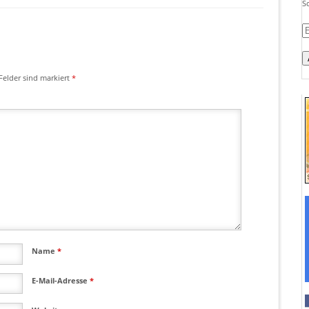
S
E-
M
A
Felder sind markiert
*
Name
*
E-Mail-Adresse
*