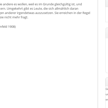
 andere es wollen, weil es im Grunde gleichgültig ist, und
tern. Umgekehrt gibt es Leute, die sich allmählich daran
 anderer irgendetwas auszusetzen. Sie erreichen in der Regel
ie nicht mehr fragt.
enfeld 1908)
G
u
e