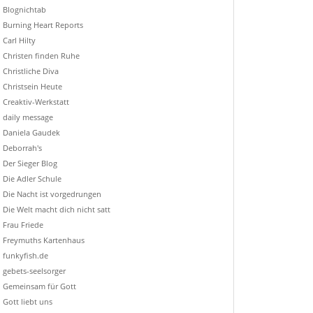
Blognichtab
Burning Heart Reports
Carl Hilty
Christen finden Ruhe
Christliche Diva
Christsein Heute
Creaktiv-Werkstatt
daily message
Daniela Gaudek
Deborrah's
Der Sieger Blog
Die Adler Schule
Die Nacht ist vorgedrungen
Die Welt macht dich nicht satt
Frau Friede
Freymuths Kartenhaus
funkyfish.de
gebets-seelsorger
Gemeinsam für Gott
Gott liebt uns