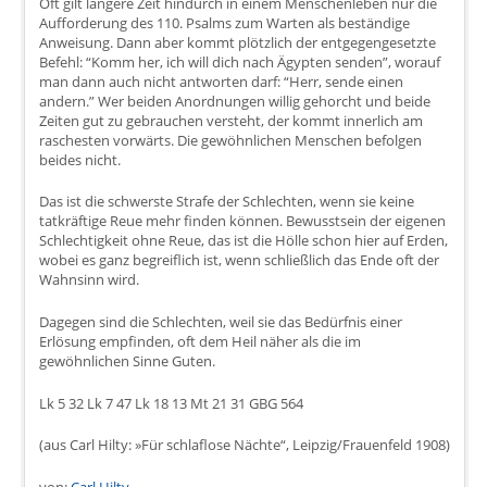
Oft gilt längere Zeit hindurch in einem Menschenleben nur die
Aufforderung des 110. Psalms zum Warten als beständige
Anweisung. Dann aber kommt plötzlich der entgegengesetzte
Befehl: “Komm her, ich will dich nach Ägypten senden”, worauf
man dann auch nicht antworten darf: “Herr, sende einen
andern.” Wer beiden Anordnungen willig gehorcht und beide
Zeiten gut zu gebrauchen versteht, der kommt innerlich am
raschesten vorwärts. Die gewöhnlichen Menschen befolgen
beides nicht.
Das ist die schwerste Strafe der Schlechten, wenn sie keine
tatkräftige Reue mehr finden können. Bewusstsein der eigenen
Schlechtigkeit ohne Reue, das ist die Hölle schon hier auf Erden,
wobei es ganz begreiflich ist, wenn schließlich das Ende oft der
Wahnsinn wird.
Dagegen sind die Schlechten, weil sie das Bedürfnis einer
Erlösung empfinden, oft dem Heil näher als die im
gewöhnlichen Sinne Guten.
Lk 5 32 Lk 7 47 Lk 18 13 Mt 21 31 GBG 564
(aus Carl Hilty: »Für schlaflose Nächte“, Leipzig/Frauenfeld 1908)
von:
Carl Hilty