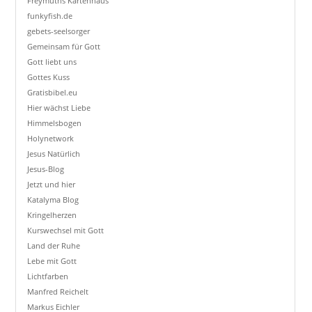
Freymuths Kartenhaus
funkyfish.de
gebets-seelsorger
Gemeinsam für Gott
Gott liebt uns
Gottes Kuss
Gratisbibel.eu
Hier wächst Liebe
Himmelsbogen
Holynetwork
Jesus Natürlich
Jesus-Blog
Jetzt und hier
Katalyma Blog
Kringelherzen
Kurswechsel mit Gott
Land der Ruhe
Lebe mit Gott
Lichtfarben
Manfred Reichelt
Markus Eichler