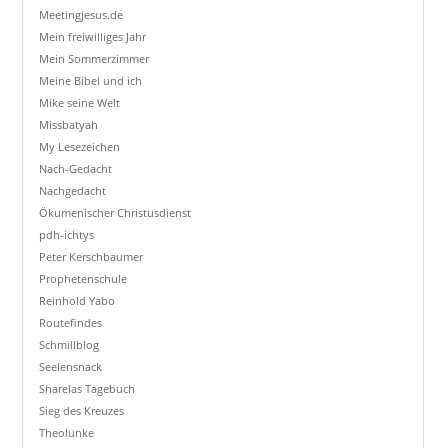
Meetingjesus.de
Mein freiwilliges Jahr
Mein Sommerzimmer
Meine Bibel und ich
Mike seine Welt
Missbatyah
My Lesezeichen
Nach-Gedacht
Nachgedacht
Ökumenischer Christusdienst
pdh-ichtys
Peter Kerschbaumer
Prophetenschule
Reinhold Yabo
Routefindes
Schmillblog
Seelensnack
Sharelas Tagebuch
Sieg des Kreuzes
Theolunke