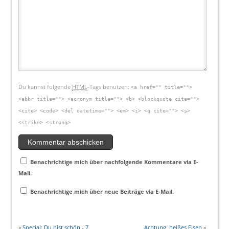
Du kannst folgende
HTML
-Tags benutzen:
<a href="" title="">
<abbr title=""> <acronym title=""> <b> <blockquote cite="">
<cite> <code> <del datetime=""> <em> <i> <q cite=""> <s>
<strike> <strong>
Benachrichtige mich über nachfolgende Kommentare via E-
Mail.
Benachrichtige mich über neue Beiträge via E-Mail.
«
Special: Du bist schön - 7
Achtung, heißes Eisen
»