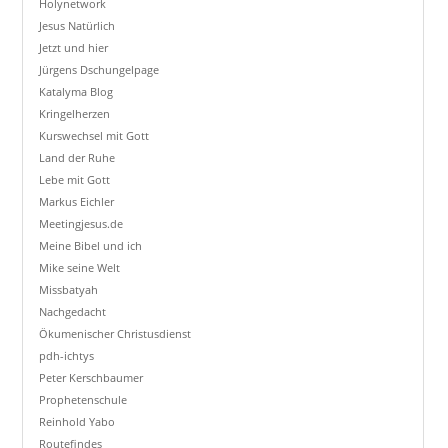
Holynetwork
Jesus Natürlich
Jetzt und hier
Jürgens Dschungelpage
Katalyma Blog
Kringelherzen
Kurswechsel mit Gott
Land der Ruhe
Lebe mit Gott
Markus Eichler
Meetingjesus.de
Meine Bibel und ich
Mike seine Welt
Missbatyah
Nachgedacht
Ökumenischer Christusdienst
pdh-ichtys
Peter Kerschbaumer
Prophetenschule
Reinhold Yabo
Routefindes