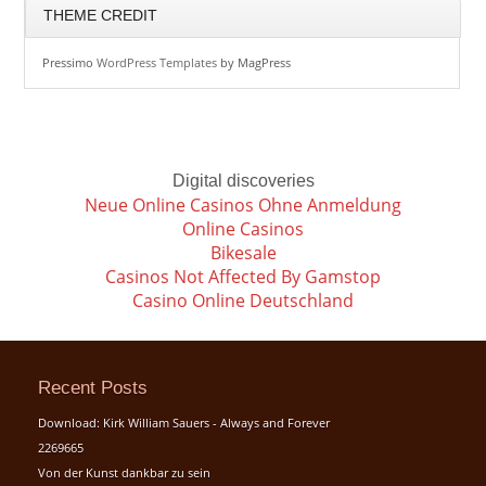
THEME CREDIT
Pressimo
WordPress Templates
by MagPress
Digital discoveries
Neue Online Casinos Ohne Anmeldung
Online Casinos
Bikesale
Casinos Not Affected By Gamstop
Casino Online Deutschland
Recent Posts
Download: Kirk William Sauers - Always and Forever
2269665
Von der Kunst dankbar zu sein