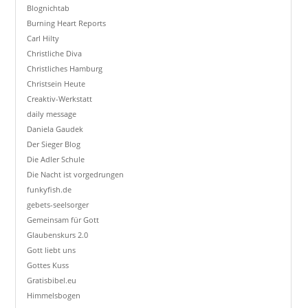
Blognichtab
Burning Heart Reports
Carl Hilty
Christliche Diva
Christliches Hamburg
Christsein Heute
Creaktiv-Werkstatt
daily message
Daniela Gaudek
Der Sieger Blog
Die Adler Schule
Die Nacht ist vorgedrungen
funkyfish.de
gebets-seelsorger
Gemeinsam für Gott
Glaubenskurs 2.0
Gott liebt uns
Gottes Kuss
Gratisbibel.eu
Himmelsbogen