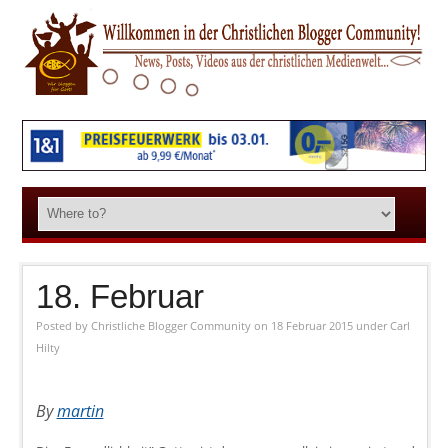
18. Februar
Posted by
Christliche Blogger Community
on 18 Februar 2015
under
Carl
Hilty
By
martin