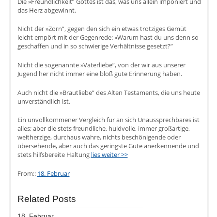
Die »Freundlichkeit” Gottes ist das, was uns allein imponiert und
das Herz abgewinnt.
Nicht der »Zorn”, gegen den sich ein etwas trotziges Gemüt
leicht empört mit der Gegenrede: »Warum hast du uns denn so
geschaffen und in so schwierige Verhältnisse gesetzt?”
Nicht die sogenannte »Vaterliebe”, von der wir aus unserer
Jugend her nicht immer eine bloß gute Erinnerung haben.
Auch nicht die »Brautliebe” des Alten Testaments, die uns heute
unverständlich ist.
Ein unvollkommener Vergleich für an sich Unaussprechbares ist
alles; aber die stets freundliche, huldvolle, immer großartige,
weitherzige, durchaus wahre, nichts beschönigende oder
übersehende, aber auch das geringste Gute anerkennende und
stets hilfsbereite Haltung
lies weiter >>
From::
18. Februar
Related Posts
18. Februar