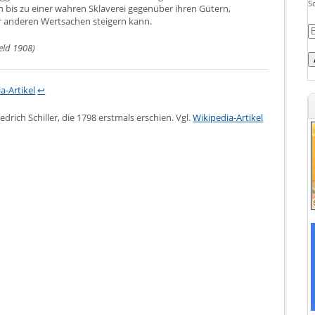
S
 bis zu einer wahren Sklaverei gegenüber ihren Gütern,
 anderen Wertsachen steigern kann.
E-
M
feld 1908)
A
a-Artikel
↩
edrich Schiller, die 1798 erstmals erschien. Vgl.
Wikipedia-Artikel