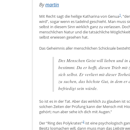
By
martin
1
Mit Recht sagt die heilige Katharina von Genua
, “de
wird”, sogar wenn es tadelnd geschieht. Man muss si
selbst in diesem Sinn wirklich ganz zu verlassen. Doc
menschlichen Natur und die tatsächliche Möglichkeit
selbst erwiesen gesehen hat.
Das Geheimnis aller menschlichen Schicksale besteht
Des Menschen Geist will lieben und in 
bestimmt. Da er hofft, diesen Trieb mit
sich selbst. Er verliert mit dieser Torhei
zu suchen, das höchste Gut, in dem er 
befriedigt sein würde.
So ist es in der Tat. Aber das wirklich zu glauben is
solchen Zeiten der Prüfung kann der Mensch mit Hiob
gehört; nun aber sehe ich dich mit Augen.”
2
Der “Ring des Polykrates”
ist eine psychologisch ga
Besitz losmachen will, dann muss man das
Liebste
weg