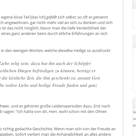
r eigene böse Teil [das Ich]
gefällt sich selbst
, so oft er
genannt
ch angewöhnen, gar nicht mehr viel an sich zu denken und sich
h ist das nicht möglich, bevor man die tiefe Verderbtheit der
 eines ganz anderen Seins durch etliche Erfahrungen an sich
 in den wenigen Worten, welche dieselbe Heilige so ausdrückt:
Liebe selig sein; dazu hat ihn auch der Schöpfer
 zeitlichen Dingen befriedigen zu können, betrügt er
t die köstliche Zeit, die ihm geschenkt ist, anstatt Gott
die wahre Liebe und heilige Freude finden und ganz
t schwer, und es gehören große Leidensperioden dazu. Erst nach
 sagen: “Ich hatte von dir, Herr, wohl schon mit den Ohren
G
u
e
nz richtig gedachte Geschichte. Wenn man sich von der Freude an
geben. Sofort verliert man die Anhänglichkeit an alles andere