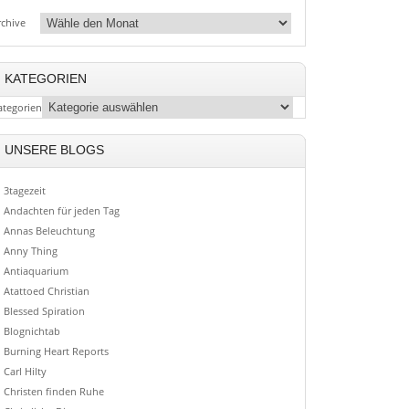
rchive
KATEGORIEN
ategorien
UNSERE BLOGS
3tagezeit
Andachten für jeden Tag
Annas Beleuchtung
Anny Thing
Antiaquarium
Atattoed Christian
Blessed Spiration
Blognichtab
Burning Heart Reports
Carl Hilty
Christen finden Ruhe