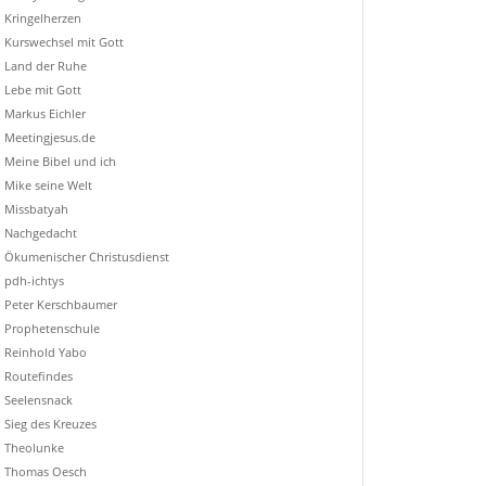
Kringelherzen
Kurswechsel mit Gott
Land der Ruhe
Lebe mit Gott
Markus Eichler
Meetingjesus.de
Meine Bibel und ich
Mike seine Welt
Missbatyah
Nachgedacht
Ökumenischer Christusdienst
pdh-ichtys
Peter Kerschbaumer
Prophetenschule
Reinhold Yabo
Routefindes
Seelensnack
Sieg des Kreuzes
Theolunke
Thomas Oesch