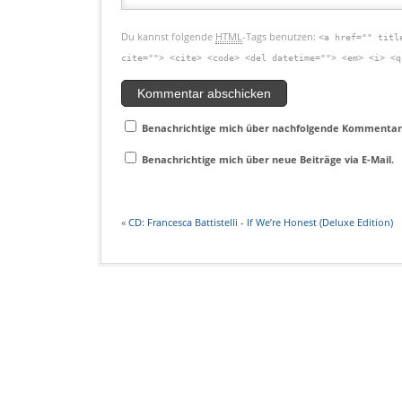
Du kannst folgende
HTML
-Tags benutzen:
<a href="" titl
cite=""> <cite> <code> <del datetime=""> <em> <i> <q
Benachrichtige mich über nachfolgende Kommentare
Benachrichtige mich über neue Beiträge via E-Mail.
«
CD: Francesca Battistelli - If We’re Honest (Deluxe Edition)