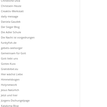
Christliche Diva
Christsein Heute
Creaktiv-Werkstatt
daily message
Daniela Gaudek
Der Sieger Blog
Die Adler Schule
Die Nacht ist vorgedrungen
funkyfish.de
gebets-seelsorger
Gemeinsam für Gott
Gott liebt uns
Gottes Kuss
Gratisbibel.eu
Hier wächst Liebe
Himmelsbogen
Holynetwork
Jesus Natürlich
Jetzt und hier
Jürgens Dschungelpage
Katalyma Blog