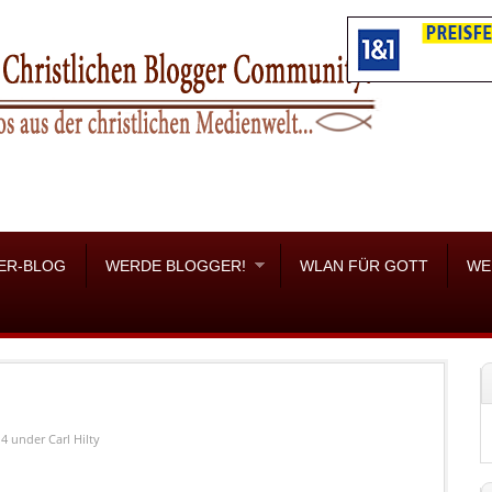
ER-BLOG
WERDE BLOGGER!
WLAN FÜR GOTT
WE
14
under
Carl Hilty