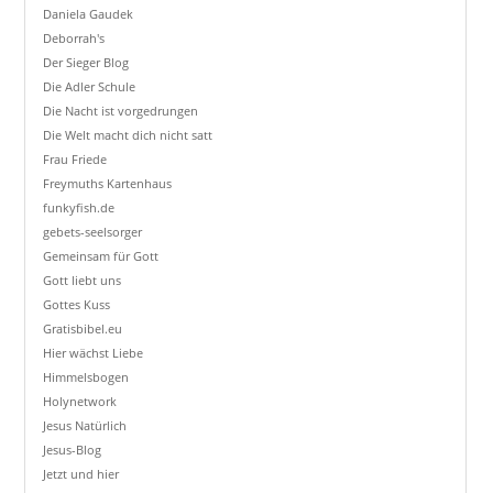
Daniela Gaudek
Deborrah's
Der Sieger Blog
Die Adler Schule
Die Nacht ist vorgedrungen
Die Welt macht dich nicht satt
Frau Friede
Freymuths Kartenhaus
funkyfish.de
gebets-seelsorger
Gemeinsam für Gott
Gott liebt uns
Gottes Kuss
Gratisbibel.eu
Hier wächst Liebe
Himmelsbogen
Holynetwork
Jesus Natürlich
Jesus-Blog
Jetzt und hier