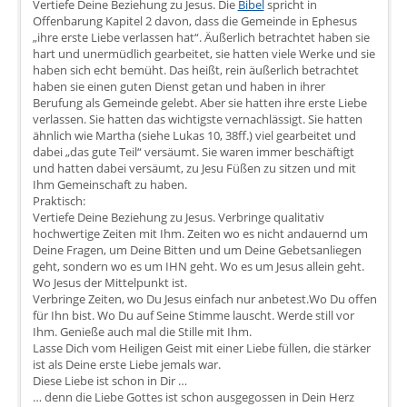
Vertiefe Deine Beziehung zu Jesus. Die
Bibel
spricht in
Offenbarung Kapitel 2 davon, dass die Gemeinde in Ephesus
„ihre erste Liebe verlassen hat“. Äußerlich betrachtet haben sie
hart und unermüdlich gearbeitet, sie hatten viele Werke und sie
haben sich echt bemüht. Das heißt, rein äußerlich betrachtet
haben sie einen guten Dienst getan und haben in ihrer
Berufung als Gemeinde gelebt. Aber sie hatten ihre erste Liebe
verlassen. Sie hatten das wichtigste vernachlässigt. Sie hatten
ähnlich wie Martha (siehe Lukas 10, 38ff.) viel gearbeitet und
dabei „das gute Teil“ versäumt. Sie waren immer beschäftigt
und hatten dabei versäumt, zu Jesu Füßen zu sitzen und mit
Ihm Gemeinschaft zu haben.
Praktisch:
Vertiefe Deine Beziehung zu Jesus. Verbringe qualitativ
hochwertige Zeiten mit Ihm. Zeiten wo es nicht andauernd um
Deine Fragen, um Deine Bitten und um Deine Gebetsanliegen
geht, sondern wo es um IHN geht. Wo es um Jesus allein geht.
Wo Jesus der Mittelpunkt ist.
Verbringe Zeiten, wo Du Jesus einfach nur anbetest.Wo Du offen
für Ihn bist. Wo Du auf Seine Stimme lauscht. Werde still vor
Ihm. Genieße auch mal die Stille mit Ihm.
Lasse Dich vom Heiligen Geist mit einer Liebe füllen, die stärker
ist als Deine erste Liebe jemals war.
Diese Liebe ist schon in Dir …
… denn die Liebe Gottes ist schon ausgegossen in Dein Herz