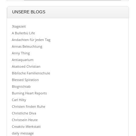
UNSERE BLOGS
3tagezeit
A Bullerbü Life
Andachten für jeden Tag
Annas Beleuchtung
Anny Thing
Antiaquarium
Atattoed Christian
Biblische Familienschule
Blessed Spiration
Blognichtab
Burning Heart Reports
Carl Hilty
Christen finden Ruhe
Christliche Diva
Christsein Heute
Creaktiv-Werkstatt
daily message