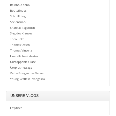
Reinhold Yabo
Routefindes
Schmillblog
Seelensnack
Sharelas Tagebuch
Sieg des Kreuzes
Theolunke
Thomas Oesch
Thomas Vincenz
Unendlichkeitsfaktor
Unstoppable Grace
Utopiosmessage
Verheißungen des Vaters
Young Restless Evangelical
UNSERE VLOGS
Easyfisch