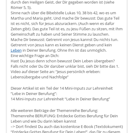
durch den Heiligen Geist, der Dir gegeben worden ist (siehe
Römer 5, 5).
Sinne nach über die Bibelstelle Lukas 10, 38 bis 42, wo es um
Martha und Maria geht. Und mache Dir bewusst: Das gute Teil
ist es nicht, sich für Jesus abzurackern. (Auch wenn es dafür
Zeiten gibt). Das gute Teil ist es, zu Jesu Füßen zu sitzen, mit Ihm
Gemeinschaft zu haben und Seiner Stimme zu lauschen.
Mache Dir bewusst: Getrennt von Jesus kannst Du nichts tun.
Getrennt von Jesus kann es keinen Dienst geben und kein
Leben
in Deiner Berufung. Ohne Ihn ist das unmöglich.
Eine wichtige Frage an Dich:
Hast Du Jesus denn schon bewusst Dein Leben übergeben?
Falls nicht oder Du Dir darüber unklar bist, sieh Dir bitte das 1.
Video auf dieser Seite an: “Jesus persönlich erleben:
Lebensübergabe und Nachfolge”
Dieser Artikel ist ein Teil der 14 Mini-Inputs zur Lehreinheit
“Lebe in Deiner Berufung”:
14 Mini-Inputs zur Lehreinheit “Lebe in Deiner Berufung”
Alle weiteren Beiträge der Themenreihe Berufung:
Themenreihe BERUFUNG: Entdecke Gottes Berufung für Dein
Leben und wie Du darin leben kannst
–> Dort findest Du auch das kostenlose E-Book (Textdokument)
“Entdecke Gottes Berufung für Dein Leben!”, das Dir zu diesem