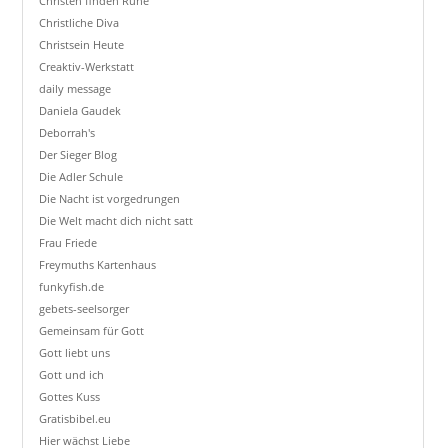
Christen finden Ruhe
Christliche Diva
Christsein Heute
Creaktiv-Werkstatt
daily message
Daniela Gaudek
Deborrah's
Der Sieger Blog
Die Adler Schule
Die Nacht ist vorgedrungen
Die Welt macht dich nicht satt
Frau Friede
Freymuths Kartenhaus
funkyfish.de
gebets-seelsorger
Gemeinsam für Gott
Gott liebt uns
Gott und ich
Gottes Kuss
Gratisbibel.eu
Hier wächst Liebe