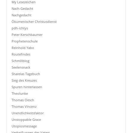
My Lesezeichen
Nach-Gedacht
Nachgedacht
Ökumenischer Christusdienst
pdh-ichtys
Peter Kerschbaumer
Prophetenschule
Reinhold Yabo
Routefindes
Schmillblog
Seelensnack
Sharelas Tagebuch
Sieg des Kreuzes
Spuren hinterlassen
Theolunke
Thomas Oesch
Thomas Vincenz
Unendlichkeitsfaktor
Unstoppable Grace
Utopiosmessage
Verheißungen des Vaters