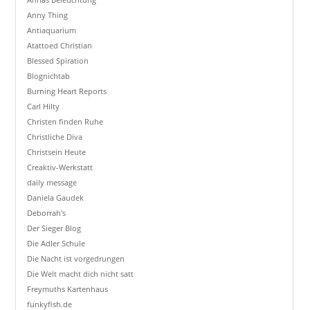
Anny Thing
Antiaquarium
Atattoed Christian
Blessed Spiration
Blognichtab
Burning Heart Reports
Carl Hilty
Christen finden Ruhe
Christliche Diva
Christsein Heute
Creaktiv-Werkstatt
daily message
Daniela Gaudek
Deborrah's
Der Sieger Blog
Die Adler Schule
Die Nacht ist vorgedrungen
Die Welt macht dich nicht satt
Freymuths Kartenhaus
funkyfish.de