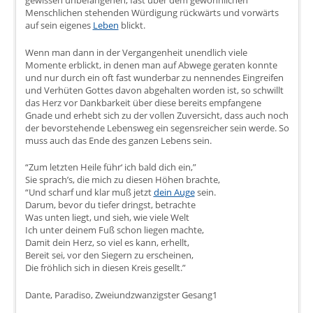
gewissen unbefangenen, fast über dem gewöhnlichen
Menschlichen stehenden Würdigung rückwärts und vorwärts
auf sein eigenes
Leben
blickt.
Wenn man dann in der Vergangenheit unendlich viele
Momente erblickt, in denen man auf Abwege geraten konnte
und nur durch ein oft fast wunderbar zu nennendes Eingreifen
und Verhüten Gottes davon abgehalten worden ist, so schwillt
das Herz vor Dankbarkeit über diese bereits empfangene
Gnade und erhebt sich zu der vollen Zuversicht, dass auch noch
der bevorstehende Lebensweg ein segensreicher sein werde. So
muss auch das Ende des ganzen Lebens sein.
“Zum letzten Heile führ‘ ich bald dich ein,”
Sie sprach’s, die mich zu diesen Höhen brachte,
“Und scharf und klar muß jetzt
dein Auge
sein.
Darum, bevor du tiefer dringst, betrachte
Was unten liegt, und sieh, wie viele Welt
Ich unter deinem Fuß schon liegen machte,
Damit dein Herz, so viel es kann, erhellt,
Bereit sei, vor den Siegern zu erscheinen,
Die fröhlich sich in diesen Kreis gesellt.”
Dante, Paradiso, Zweiundzwanzigster Gesang1