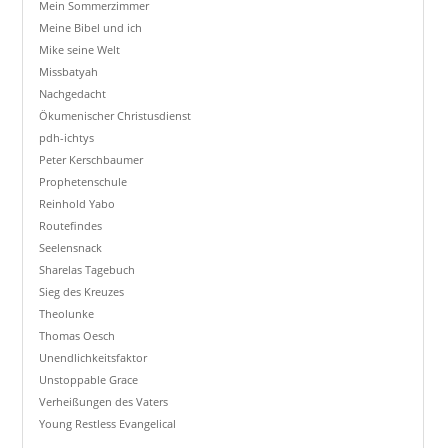
Mein Sommerzimmer
Meine Bibel und ich
Mike seine Welt
Missbatyah
Nachgedacht
Ökumenischer Christusdienst
pdh-ichtys
Peter Kerschbaumer
Prophetenschule
Reinhold Yabo
Routefindes
Seelensnack
Sharelas Tagebuch
Sieg des Kreuzes
Theolunke
Thomas Oesch
Unendlichkeitsfaktor
Unstoppable Grace
Verheißungen des Vaters
Young Restless Evangelical