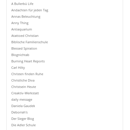
A Bullerbü Life
Andachten für jeden Tag
Annas Beleuchtung
Anny Thing
Antiaquarium
Atattoed Christian
Biblische Familienschule
Blessed Spiration
Blognichtab
Burning Heart Reports
Carl Hilty
Christen finden Ruhe
Christliche Diva
Christsein Heute
Creaktiv-Werkstatt
daily message
Daniela Gaudek
Deborrah's
Der Sieger Blog
Die Adler Schule