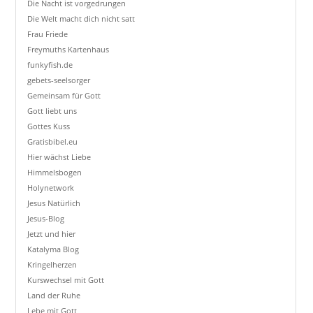
Die Nacht ist vorgedrungen
Die Welt macht dich nicht satt
Frau Friede
Freymuths Kartenhaus
funkyfish.de
gebets-seelsorger
Gemeinsam für Gott
Gott liebt uns
Gottes Kuss
Gratisbibel.eu
Hier wächst Liebe
Himmelsbogen
Holynetwork
Jesus Natürlich
Jesus-Blog
Jetzt und hier
Katalyma Blog
Kringelherzen
Kurswechsel mit Gott
Land der Ruhe
Lebe mit Gott