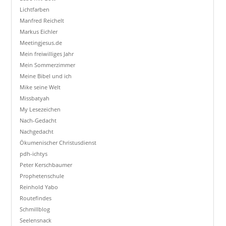
Lichtfarben
Manfred Reichelt
Markus Eichler
Meetingjesus.de
Mein freiwilliges Jahr
Mein Sommerzimmer
Meine Bibel und ich
Mike seine Welt
Missbatyah
My Lesezeichen
Nach-Gedacht
Nachgedacht
Ökumenischer Christusdienst
pdh-ichtys
Peter Kerschbaumer
Prophetenschule
Reinhold Yabo
Routefindes
Schmillblog
Seelensnack