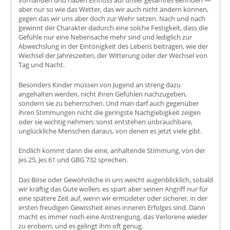
vorhanden und haben Einfluss auf unser gesamtes Befinden —
aber nur so wie das Wetter, das wir auch nicht ändern können,
gegen das wir uns aber doch zur Wehr setzen. Nach und nach
gewinnt der Charakter dadurch eine solche Festigkeit, dass die
Gefühle nur eine Nebensache mehr sind und lediglich zur
Abwechslung in der Eintönigkeit des Lebens beitragen, wie der
Wechsel der Jahreszeiten, der Witterung oder der Wechsel von
Tag und Nacht.
Besonders Kinder müssen von Jugend an streng dazu
angehalten werden, nicht ihren Gefühlen nachzugeben,
sondern sie zu beherrschen. Und man darf auch gegenüber
ihren Stimmungen nicht die geringste Nachgiebigkeit zeigen
oder sie wichtig nehmen; sonst entstehen unbrauchbare,
unglückliche Menschen daraus, von denen es jetzt viele gibt.
Endlich kommt dann die eine, anhaltende Stimmung, von der
Jes 25, Jes 61 und GBG 732 sprechen.
Das Böse oder Gewöhnliche in uns weicht augenblicklich, sobald
wir kräftig das Gute wollen; es spart aber seinen Angriff nur für
eine spätere Zeit auf, wenn wir ermüdeter oder sicherer, in der
ersten freudigen Gewissheit eines inneren Erfolges sind. Dann
macht es immer noch eine Anstrengung, das Verlorene wieder
zu erobern, und es gelingt ihm oft genug.