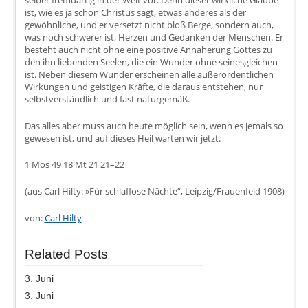
selber fremdartig in der Welt vor. Denn dieser wirkliche Glaube
ist, wie es ja schon Christus sagt, etwas anderes als der
gewöhnliche, und er versetzt nicht bloß Berge, sondern auch,
was noch schwerer ist, Herzen und Gedanken der Menschen. Er
besteht auch nicht ohne eine positive Annäherung Gottes zu
den ihn liebenden Seelen, die ein Wunder ohne seinesgleichen
ist. Neben diesem Wunder erscheinen alle außerordentlichen
Wirkungen und geistigen Kräfte, die daraus entstehen, nur
selbstverständlich und fast naturgemäß.
Das alles aber muss auch heute möglich sein, wenn es jemals so
gewesen ist, und auf dieses Heil warten wir jetzt.
1 Mos 49 18 Mt 21 21–22
(aus Carl Hilty: »Für schlaflose Nächte“, Leipzig/Frauenfeld 1908)
von:
Carl Hilty
Related Posts
3. Juni
3. Juni