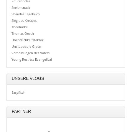
Routefindes
Seelensnack
Sharelas Tagebuch
Sieg des Kreuzes
Theolunke
Thomas Oesch
Unendlichkeitsfaktor
Unstoppable Grace
Verheißungen des Vaters
Young Restless Evangelical
UNSERE VLOGS
Easyfisch
PARTNER