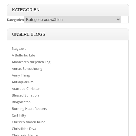
KATEGORIEN
Kategorien
UNSERE BLOGS
3tagezeit
A Bullerbü Life
Andachten für jeden Tag
Annas Beleuchtung
Anny Thing
Antiaquarium
Atattoed Christian
Blessed Spiration
Blognichtab
Burning Heart Reports
Carl Hilty
Christen finden Ruhe
Christliche Diva
Christsein Heute