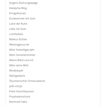
Jürgens Dschungelpage
Katalyma Blog
Kringelherzen
Kurswechsel mit Gott
Land der Ruhe
Lebe mit Gott
Lichtfarben
Markus Eichler
Meetingjesus.de
Mein freiwilliges Jahr
Mein Sommerzimmer
Meine Bibel und ich
Mike seine Welt
Missbatyah
Nachgedacht
Ökumenischer Christusdienst
pdh-ichtys
Peter Kerschbaumer
Prophetenschule
Reinhold Yabo