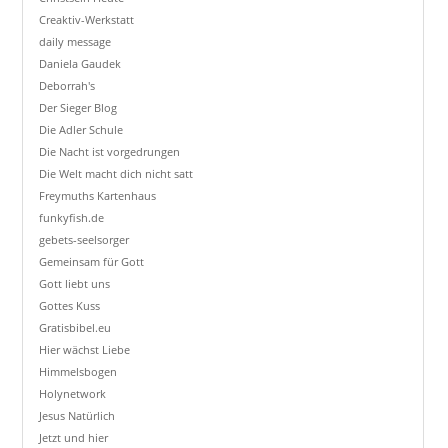
Creaktiv-Werkstatt
daily message
Daniela Gaudek
Deborrah's
Der Sieger Blog
Die Adler Schule
Die Nacht ist vorgedrungen
Die Welt macht dich nicht satt
Freymuths Kartenhaus
funkyfish.de
gebets-seelsorger
Gemeinsam für Gott
Gott liebt uns
Gottes Kuss
Gratisbibel.eu
Hier wächst Liebe
Himmelsbogen
Holynetwork
Jesus Natürlich
Jetzt und hier