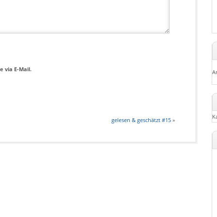
 via E-Mail.
A
K
gelesen & geschätzt #15
»