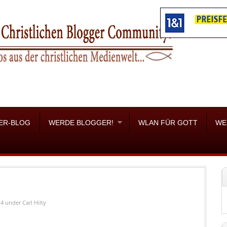
ER-BLOG
WERDE BLOGGER!
WLAN FÜR GOTT
WE
14
under
Carl Hilty