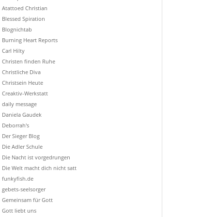
Atattoed Christian
Blessed Spiration
Blognichtab
Burning Heart Reports
Carl Hilty
Christen finden Ruhe
Christliche Diva
Christsein Heute
Creaktiv-Werkstatt
daily message
Daniela Gaudek
Deborrah's
Der Sieger Blog
Die Adler Schule
Die Nacht ist vorgedrungen
Die Welt macht dich nicht satt
funkyfish.de
gebets-seelsorger
Gemeinsam für Gott
Gott liebt uns