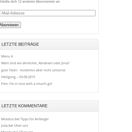
chließe dich 12 anderen Abonnenten an
ail-
dresse
LETZTE BEITRÄGE
Menu 4
Wem sind wir ähnlicher, Abraham oder Jona?
gute Taten - kostenlos aber nicht umsonst
Heiligung – 03.09.2015
Film: I’m in love with a church girl
LETZTE KOMMENTARE
Motetus
bei
Tipps für Anfänger
Julia
bei
Über uns
Monika
bei
Über uns