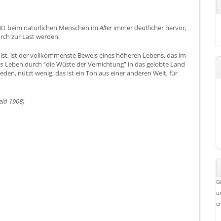
tritt beim natürlichen Menschen im
Alter
immer deutlicher hervor,
urch zur Last werden.
ist, ist der vollkommenste Beweis eines höheren Lebens, das im
es
Leben durch “die Wüste der Vernichtung” in das gelobte Land
eden, nützt wenig; das ist ein Ton aus einer anderen Welt, für
feld 1908)
G
u
e