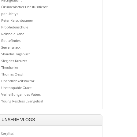
Nachgedacht
Ökumenischer Christusdienst
pdh-ichtys
Peter Kerschbaumer
Prophetenschule
Reinhold Yabo
Routefindes
Seelensnack
Sharelas Tagebuch
Sieg des Kreuzes
Theolunke
Thomas Oesch
Unendlichkeitsfaktor
Unstoppable Grace
Verheißungen des Vaters
Young Restless Evangelical
UNSERE VLOGS
Easyfisch