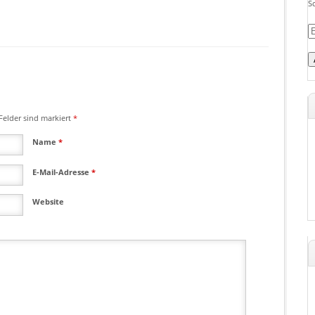
S
E-
M
A
Felder sind markiert
*
Name
*
E-Mail-Adresse
*
Website