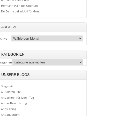
Hermann Hain
bei
Über uns
De Benny
bei
WLAN für Gott
ARCHIVE
rchive
KATEGORIEN
ategorien
UNSERE BLOGS
3tagezeit
A Bullerbü Life
Andachten für jeden Tag
Annas Beleuchtung
Anny Thing
Antiaquarium