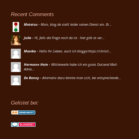
Recent Comments
Motetus
-
Moin, blog.de stellt leider seinen Dienst ein. Bi...
Julia
-
Hi, falls die Frage noch da ist - hier gibt es ver...
Monika
-
Hallo Ihr Lieben, auch ich blogge:https://christl...
Hermann Hain
-
Mittlerweile habe ich ein gutes Dutzend Mail-
Adres...
De Benny
-
Alternativ dazu könnte man sich, bei entsprechende...
Gelistet bei: