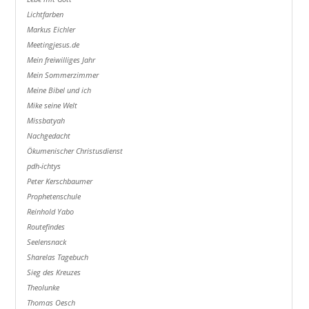
Lichtfarben
Markus Eichler
Meetingjesus.de
Mein freiwilliges Jahr
Mein Sommerzimmer
Meine Bibel und ich
Mike seine Welt
Missbatyah
Nachgedacht
Ökumenischer Christusdienst
pdh-ichtys
Peter Kerschbaumer
Prophetenschule
Reinhold Yabo
Routefindes
Seelensnack
Sharelas Tagebuch
Sieg des Kreuzes
Theolunke
Thomas Oesch