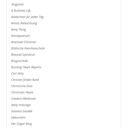
3tagezeit
A Bullerbü Life
Andachten für jeden Tag
Annas Beleuchtung
Anny Thing
Antiaquarium
Atattoed Christian
Biblische Familienschule
Blessed Spiration
Blognichtab
Burning Heart Reports
Carl Hilty
Christen finden Ruhe
Christliche Diva
Christsein Heute
Creaktiv-Werkstatt
daily message
Daniela Gaudek
Deborrah's
Der Sieger Blog