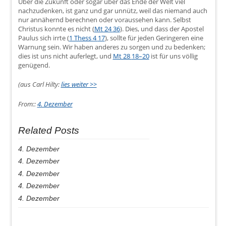
Über die Zukunft oder sogar über das Ende der Welt viel
nachzudenken, ist ganz und gar unnütz, weil das niemand auch
nur annähernd berechnen oder voraussehen kann. Selbst
Christus konnte es nicht (
Mt 24
36
). Dies, und dass der Apostel
Paulus sich irrte (
1 Thess 4
17
), sollte für jeden Geringeren eine
Warnung sein. Wir haben anderes zu sorgen und zu bedenken;
dies ist uns nicht auferlegt, und
Mt 28
18–20
ist für uns völlig
genügend.
(aus Carl Hilty:
lies weiter >>
From::
4. Dezember
Related Posts
4. Dezember
4. Dezember
4. Dezember
4. Dezember
4. Dezember