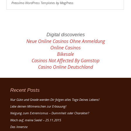
Pressimo
WordPress Templates
by MagPress
Digital discoveries
Neue Online Casinos Ohne Anmeldung
Online Casinos
Bikesale
Casinos Not Affected By Gamstop
Casino Online Deutschland
Recent Posts
Nur Güte und Gnade werden Dir folgen alles Tage Deines Lebens!
Lebe deinen Mitmenschen zur Erbauung!
Neigung zum Extremismus – Dummheit oder Charakter?
Wach auf, meine Seele! – 25.11.2015
Das Innerste