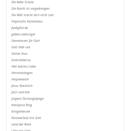
Die Adler Schule
Die Nacht ist vorgedrungen
Die Welt macht dich nicht satt
Freymuths Kartenhaus
funkyfish.de
gebets-seelsorger
Gemeinsam für Gott
Gott liebt uns
Gottes Kuss
Gratisbibel.eu
Hier wächst Liebe
Himmelsbogen
Holynetwork
Jesus Natürlich
Jetzt und hier
Jürgens Dschungelpage
Katalyma Blog
Kringelherzen
Kurswechsel mit Gott
Land der Ruhe
Lebe mit Gott