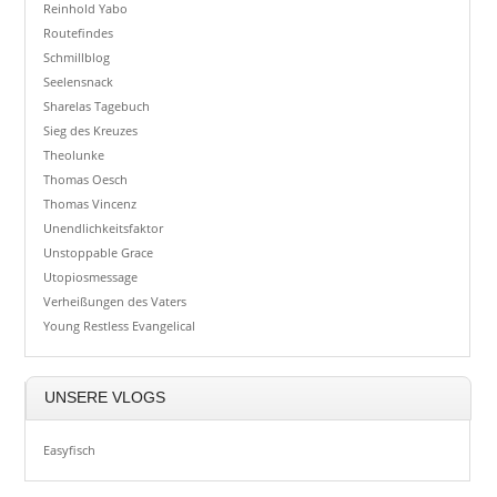
Reinhold Yabo
Routefindes
Schmillblog
Seelensnack
Sharelas Tagebuch
Sieg des Kreuzes
Theolunke
Thomas Oesch
Thomas Vincenz
Unendlichkeitsfaktor
Unstoppable Grace
Utopiosmessage
Verheißungen des Vaters
Young Restless Evangelical
UNSERE VLOGS
Easyfisch