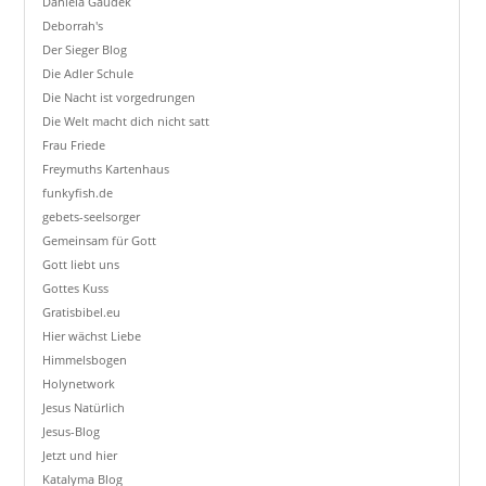
Daniela Gaudek
Deborrah's
Der Sieger Blog
Die Adler Schule
Die Nacht ist vorgedrungen
Die Welt macht dich nicht satt
Frau Friede
Freymuths Kartenhaus
funkyfish.de
gebets-seelsorger
Gemeinsam für Gott
Gott liebt uns
Gottes Kuss
Gratisbibel.eu
Hier wächst Liebe
Himmelsbogen
Holynetwork
Jesus Natürlich
Jesus-Blog
Jetzt und hier
Katalyma Blog