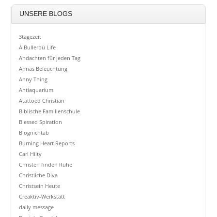
UNSERE BLOGS
3tagezeit
A Bullerbü Life
Andachten für jeden Tag
Annas Beleuchtung
Anny Thing
Antiaquarium
Atattoed Christian
Biblische Familienschule
Blessed Spiration
Blognichtab
Burning Heart Reports
Carl Hilty
Christen finden Ruhe
Christliche Diva
Christsein Heute
Creaktiv-Werkstatt
daily message