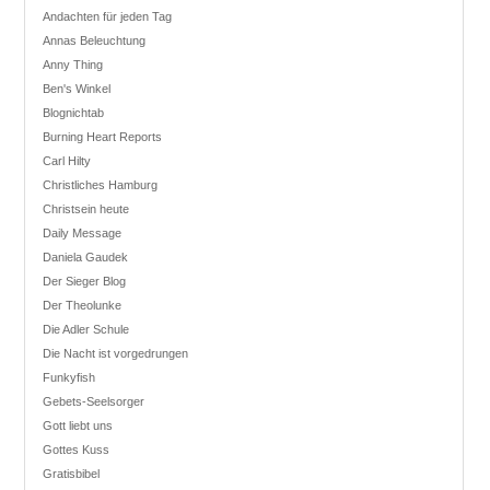
Andachten für jeden Tag
Annas Beleuchtung
Anny Thing
Ben's Winkel
Blognichtab
Burning Heart Reports
Carl Hilty
Christliches Hamburg
Christsein heute
Daily Message
Daniela Gaudek
Der Sieger Blog
Der Theolunke
Die Adler Schule
Die Nacht ist vorgedrungen
Funkyfish
Gebets-Seelsorger
Gott liebt uns
Gottes Kuss
Gratisbibel