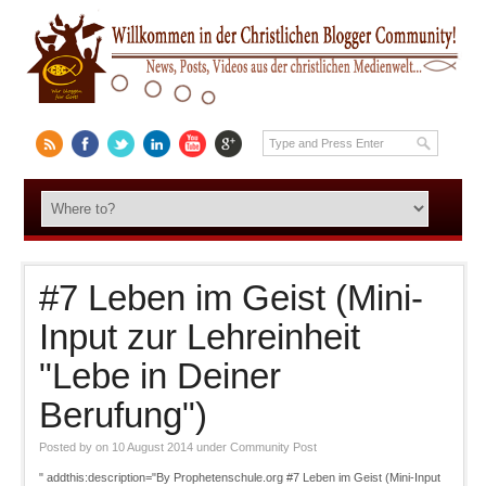
#7 Leben im Geist (Mini-
Input zur Lehreinheit
"Lebe in Deiner
Berufung")
Posted by
on 10 August 2014
under
Community Post
" addthis:description="By Prophetenschule.org #7 Leben im Geist (Mini-Input