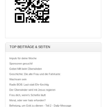
TOP BEITRÄGE & SEITEN
Impuls für deine Woche
Sponsoren gesucht!
Gebet hilft beim Überwinden
Geschichte: Die alte Frau und die Fahrkarte
Wachsam sein
Radio BOB: Laut statt Ehr-fürchtig
Der Überwinder wird mit Jesus regieren
Freu dich, wenn’s Scheiße läuft
Moral, oder wer hats erfunden?
Befreiung, um Gott zu dienen - Teil 2 - Daily-Message