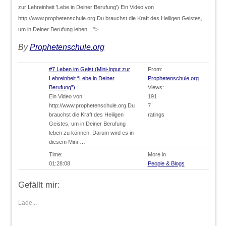
zur Lehreinheit 'Lebe in Deiner Berufung') Ein Video von
http://www.prophetenschule.org Du brauchst die Kraft des Heiligen Geistes,
um in Deiner Berufung leben ...">
By
Prophetenschule.org
#7 Leben im Geist (Mini-Input zur
From:
Lehreinheit “Lebe in Deiner
Prophetenschule.org
Berufung”)
Views:
Ein Video von
191
http://www.prophetenschule.org Du
7
brauchst die Kraft des Heiligen
ratings
Geistes, um in Deiner Berufung
leben zu können. Darum wird es in
diesem Mini-…
Time:
More in
01:28:08
People & Blogs
Gefällt mir:
Lade...