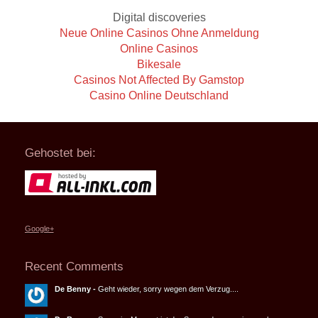
Digital discoveries
Neue Online Casinos Ohne Anmeldung
Online Casinos
Bikesale
Casinos Not Affected By Gamstop
Casino Online Deutschland
Gehostet bei:
Google+
Recent Comments
De Benny
-
Geht wieder, sorry wegen dem Verzug....