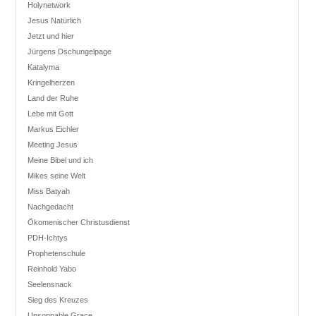
Holynetwork
Jesus Natürlich
Jetzt und hier
Jürgens Dschungelpage
Katalyma
Kringelherzen
Land der Ruhe
Lebe mit Gott
Markus Eichler
Meeting Jesus
Meine Bibel und ich
Mikes seine Welt
Miss Batyah
Nachgedacht
Ökomenischer Christusdienst
PDH-Ichtys
Prophetenschule
Reinhold Yabo
Seelensnack
Sieg des Kreuzes
Unsoppable Grace