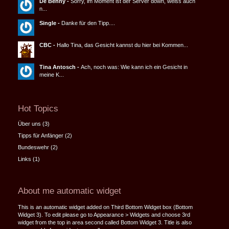
De Benny
-
Sorry, im Moment ist der Server down, weiss auch
n...
Single
-
Danke für den Tipp....
CBC
-
Hallo Tina, das Gesicht kannst du hier bei Kommen...
Tina Antosch
-
Ach, noch was: Wie kann ich ein Gesicht in
meine K...
Hot Topics
Über uns
(3)
Tipps für Anfänger
(2)
Bundeswehr
(2)
Links
(1)
About me automatic widget
This is an automatic widget added on Third Bottom Widget box (Bottom
Widget 3). To edit please go to Appearance > Widgets and choose 3rd
widget from the top in area second called Bottom Widget 3. Title is also