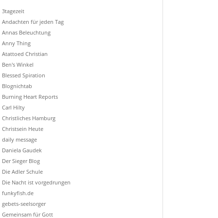
3tagezeit
Andachten für jeden Tag
Annas Beleuchtung
Anny Thing
Atattoed Christian
Ben's Winkel
Blessed Spiration
Blognichtab
Burning Heart Reports
Carl Hilty
Christliches Hamburg
Christsein Heute
daily message
Daniela Gaudek
Der Sieger Blog
Die Adler Schule
Die Nacht ist vorgedrungen
funkyfish.de
gebets-seelsorger
Gemeinsam für Gott