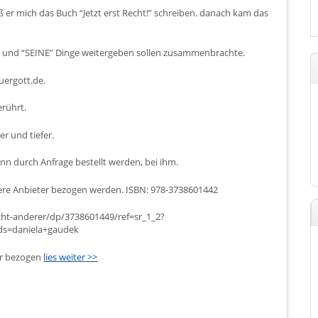
eß er mich das Buch “Jetzt erst Recht!” schreiben. danach kam das
en und “SEINE” Dinge weitergeben sollen zusammenbrachte.
ergott.de.
rührt.
r und tiefer.
nn durch Anfrage bestellt werden, bei ihm.
ere Anbieter bezogen werden. ISBN: 978-3738601442
icht-anderer/dp/3738601449/ref=sr_1_2?
ds=daniela+gaudek
er bezogen
lies weiter >>