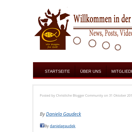
STARTSEITE
ÜBER UNS
MITGLIED
Posted by
Christliche Blogger Community
on 31 Oktober 20
By
Daniela Gaudeck
By
danielagaudek