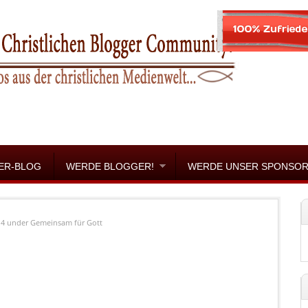
ER-BLOG
WERDE BLOGGER!
WERDE UNSER SPONSO
14
under
Gemeinsam für Gott