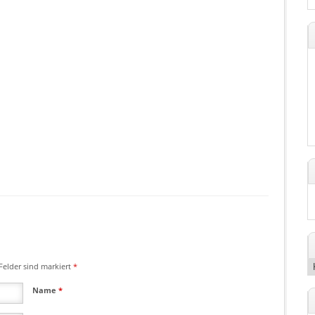
 Felder sind markiert
*
Name
*