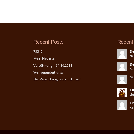
Recent Posts
Recent
73345
De
de
Mein Nächster
De
Versöhnung – 31.10.2014
Se
Wer verändert uns?
Si
Der Vater drängt sich nicht auf
CB
du
Ti
ka