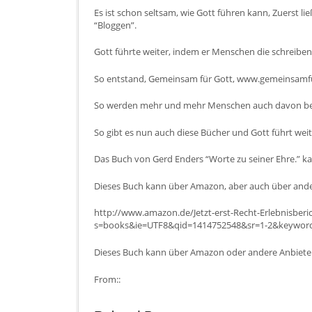
Es ist schon seltsam, wie Gott führen kann, Zuerst li
“Bloggen”.
Gott führte weiter, indem er Menschen die schreib
So entstand, Gemeinsam für Gott, www.gemeinsamfu
So werden mehr und mehr Menschen auch davon be
So gibt es nun auch diese Bücher und Gott führt weite
Das Buch von Gerd Enders “Worte zu seiner Ehre.” ka
Dieses Buch kann über Amazon, aber auch über and
http://www.amazon.de/Jetzt-erst-Recht-Erlebnisber
s=books&ie=UTF8&qid=1414752548&sr=1-2&keywor
Dieses Buch kann über Amazon oder andere Anbiet
From::