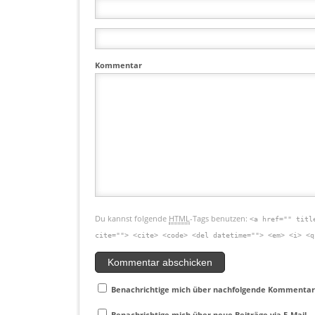
Kommentar
Du kannst folgende
HTML
-Tags benutzen:
<a href="" titl
cite=""> <cite> <code> <del datetime=""> <em> <i> <q
Benachrichtige mich über nachfolgende Kommentare
Benachrichtige mich über neue Beiträge via E-Mail.