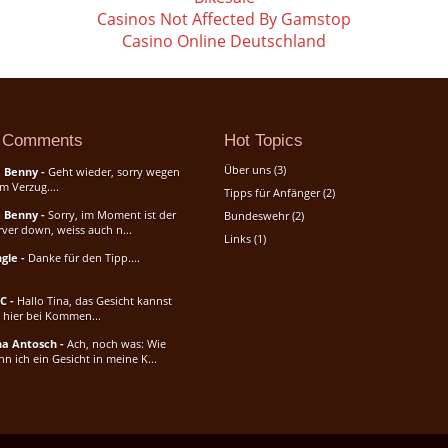
Casinos Not Affected By Gamstop
Casino Online Deutschland
 Comments
Hot Topics
Über uns
(3)
 Benny
-
Geht wieder, sorry wegen
m Verzug....
Tipps für Anfänger
(2)
 Benny
-
Sorry, im Moment ist der
Bundeswehr
(2)
rver down, weiss auch n...
Links
(1)
ngle
-
Danke für den Tipp....
C
-
Hallo Tina, das Gesicht kannst
 hier bei Kommen...
na Antosch
-
Ach, noch was: Wie
nn ich ein Gesicht in meine K...