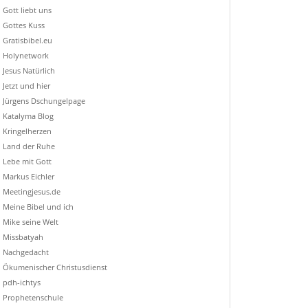
Gott liebt uns
Gottes Kuss
Gratisbibel.eu
Holynetwork
Jesus Natürlich
Jetzt und hier
Jürgens Dschungelpage
Katalyma Blog
Kringelherzen
Land der Ruhe
Lebe mit Gott
Markus Eichler
Meetingjesus.de
Meine Bibel und ich
Mike seine Welt
Missbatyah
Nachgedacht
Ökumenischer Christusdienst
pdh-ichtys
Prophetenschule