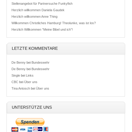
Stellenangebot für Partnersuche Funkyfish
Herzlich willkommen Daniela Gaudek
Herzlich willkommen Anne Thing
Willkommen Christliches Hamburg! Theolunke, was ist los?
Herzlich Willkommen “Meine Bibel und ich”!
LETZTE KOMMENTARE
De Benny
bei
Bundeswehr
De Benny
bei
Bundeswehr
Single
bei
Links
CBC
bei
Über uns
Tina Antosch
bei
Über uns
UNTERSTÜTZE UNS