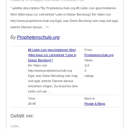
Posted by
on 10 August 2014
under
Community Post
" addthis:description="By Prophetenschule.org #8 Liebe zum geschriebenen
Wort (Mini-Input zur Lehreinheit 'Lebe in Deiner Berufung') Ein Video von
http://www.prophetenschule.org Egal, was Deine Berufung sein mag und egal,
welche Dienste daraus ...">
By
Prophetenschule.org
#8 Liebe zum geschriebenen Wort
From:
(Mini-Input zur Lehreinheit “Lebe in
Prophetenschule.org
Deiner Berufung”)
Views:
Ein Video von
114
http://www.prophetenschule.org
4
Egal, was Deine Berufung sein mag
ratings
und egal, welche Dienste daraus
entstehen mögen, Du brauchst eine
Liebe zum ge…
Time:
More in
28:48
People & Blogs
Gefällt mir:
Lade...