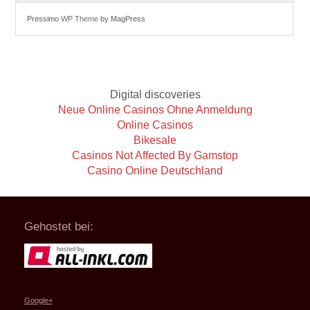
Pressimo
WP Theme
by MagPress
Digital discoveries
Neue Online Casinos Ohne Anmeldung
Online Casinos
Bikesale
Casinos Not Affected By Gamstop
Casino Online Deutschland
Gehostet bei:
Google+