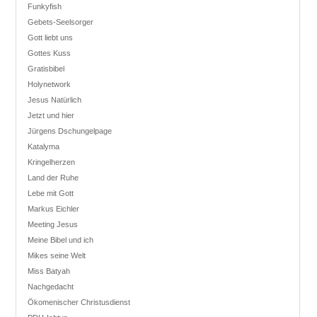
Funkyfish
Gebets-Seelsorger
Gott liebt uns
Gottes Kuss
Gratisbibel
Holynetwork
Jesus Natürlich
Jetzt und hier
Jürgens Dschungelpage
Katalyma
Kringelherzen
Land der Ruhe
Lebe mit Gott
Markus Eichler
Meeting Jesus
Meine Bibel und ich
Mikes seine Welt
Miss Batyah
Nachgedacht
Ökomenischer Christusdienst