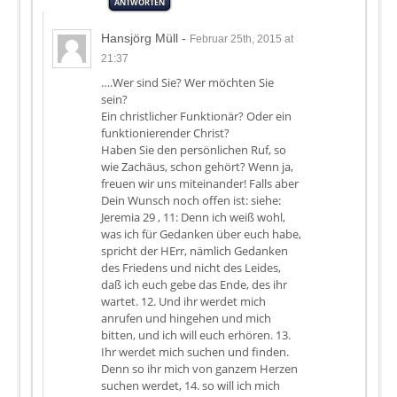
ANTWORTEN
Hansjörg Müll
-
Februar 25th, 2015 at
21:37
….Wer sind Sie? Wer möchten Sie
sein?
Ein christlicher Funktionär? Oder ein
funktionierender Christ?
Haben Sie den persönlichen Ruf, so
wie Zachäus, schon gehört? Wenn ja,
freuen wir uns miteinander! Falls aber
Dein Wunsch noch offen ist: siehe:
Jeremia 29 , 11: Denn ich weiß wohl,
was ich für Gedanken über euch habe,
spricht der HErr, nämlich Gedanken
des Friedens und nicht des Leides,
daß ich euch gebe das Ende, des ihr
wartet. 12. Und ihr werdet mich
anrufen und hingehen und mich
bitten, und ich will euch erhören. 13.
Ihr werdet mich suchen und finden.
Denn so ihr mich von ganzem Herzen
suchen werdet, 14. so will ich mich