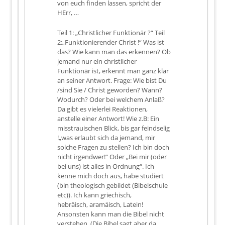
von euch finden lassen, spricht der
HErr, …
Teil 1: „Christlicher Funktionär ?“ Teil
2:„Funktionierender Christ !“ Was ist
das? Wie kann man das erkennen? Ob
jemand nur ein christlicher
Funktionär ist, erkennt man ganz klar
an seiner Antwort. Frage: Wie bist Du
/sind Sie / Christ geworden? Wann?
Wodurch? Oder bei welchem Anlaß?
Da gibt es vielerlei Reaktionen,
anstelle einer Antwort! Wie z.B: Ein
misstrauischen Blick, bis gar feindselig
!„was erlaubt sich da jemand, mir
solche Fragen zu stellen? Ich bin doch
nicht irgendwer!“ Oder „Bei mir (oder
bei uns) ist alles in Ordnung“. Ich
kenne mich doch aus, habe studiert
(bin theologisch gebildet (Bibelschule
etc)). Ich kann griechisch,
hebräisch, aramäisch, Latein!
Ansonsten kann man die Bibel nicht
verstehen. (Die Bibel sagt aber da