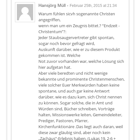
Hansjörg Müll
-
Februar 25th, 2015 at 21:34
Warum fühlen sicvh sogenannte Christen
angegriffen,
wenn man um ein Zeugnis bittet.? “Endzeit -
Christentum”?:
Jeder Staubsaugervertreter gibt spontan,
sogar noch bevor gefragt wird,
Auskunft darüber, wie er zu diesem Produkt
gekommen ist. Welche
Not zuvor vorhanden war, welche Lösung sich
hier aufgetan hat.
Aber viele beredten und nicht wenige
bekannte und prominente Christenmenschen,
viele solcher Euer Merkwürden haben keine
spontane, und auch gar keine Antwort
darüber, wie es dazu kam, sich Christ nennen
zu können. Sogar solche, die in Amt und
Würden sind, Bücher schreiben, Vorträge
halten, Missionswerke leiten, Gemeindeleiter,
Prediger, Pastoren, Pfarrer,
Kirchenfunktionäre .Das liegt auch daran, weil
diese zwar gläubig sind, aber noch kein
„Zachäus“-Erlebnis haben. (Lukas 19, 2-6 +