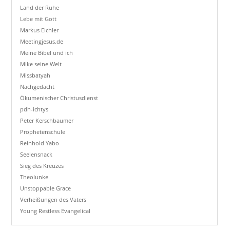
Land der Ruhe
Lebe mit Gott
Markus Eichler
Meetingjesus.de
Meine Bibel und ich
Mike seine Welt
Missbatyah
Nachgedacht
Ökumenischer Christusdienst
pdh-ichtys
Peter Kerschbaumer
Prophetenschule
Reinhold Yabo
Seelensnack
Sieg des Kreuzes
Theolunke
Unstoppable Grace
Verheißungen des Vaters
Young Restless Evangelical