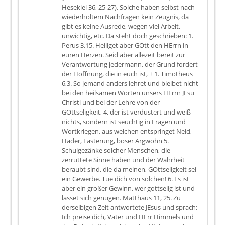
Hesekiel 36, 25-27). Solche haben selbst nach
wiederholtem Nachfragen kein Zeugnis, da
gibt es keine Ausrede, wegen viel Arbeit,
unwichtig, etc. Da steht doch geschrieben: 1.
Perus 3,15. Heiliget aber GOtt den HErrn in
euren Herzen. Seid aber allezeit bereit zur
Verantwortung jedermann, der Grund fordert
der Hoffnung, die in euch ist, + 1. Timotheus
6,3. So jemand anders lehret und bleibet nicht
bei den heilsamen Worten unsers HErrn JEsu
Christi und bei der Lehre von der
GOttseligkeit, 4. der ist verdüstert und weiß
nichts, sondern ist seuchtig in Fragen und
Wortkriegen, aus welchen entspringet Neid,
Hader, Lästerung, böser Argwohn 5.
Schulgezänke solcher Menschen, die
zerrüttete Sinne haben und der Wahrheit
beraubt sind, die da meinen, GOttseligkeit sei
ein Gewerbe. Tue dich von solchen! 6. Es ist
aber ein großer Gewinn, wer gottselig ist und
lässet sich genügen. Matthäus 11, 25. Zu
derselbigen Zeit antwortete JEsus und sprach:
Ich preise dich, Vater und HErr Himmels und