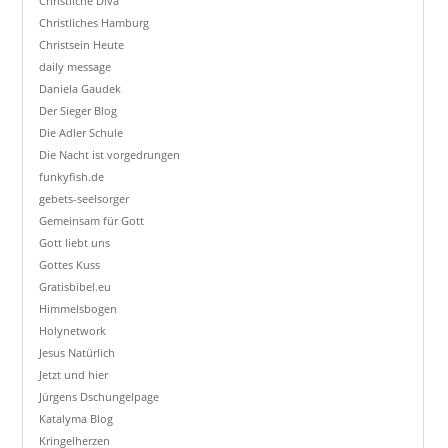
Christliche Diva
Christliches Hamburg
Christsein Heute
daily message
Daniela Gaudek
Der Sieger Blog
Die Adler Schule
Die Nacht ist vorgedrungen
funkyfish.de
gebets-seelsorger
Gemeinsam für Gott
Gott liebt uns
Gottes Kuss
Gratisbibel.eu
Himmelsbogen
Holynetwork
Jesus Natürlich
Jetzt und hier
Jürgens Dschungelpage
Katalyma Blog
Kringelherzen