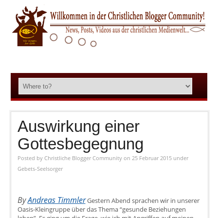
Auswirkung einer
Gottesbegegnung
Posted by
Christliche Blogger Community
on 25 Februar 2015
under
Gebets-Seelsorger
By
Andreas Timmler
Gestern Abend sprachen wir in unserer
Oasis-Kleingruppe über das Thema “gesunde Beziehungen
leben”. Es ging um die Frage, wie ich mit Angriffen auf meinen