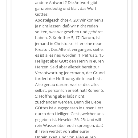
andere Antwort ? Die Antwort gibt
ganz eindeutig und klar, das Wort
Gottes!
Apostelgeschichte 4, 20: Wir können’s
ja nicht lassen, daß wir nicht reden
sollten, was wir gesehen und gehöret
haben. 2. Korinther 5, 17: Darum, ist
jemand in Christo, so ist er eine neue
Kreatur. Das Alte ist vergangen; siehe,
es ist alles neu worden. 1. Petrus 3, 15
Heiliget aber GOtt den Herrn in euren
Herzen. Seid aber allezeit bereit zur
Verantwortung jedermann, der Grund
fordert der Hoffnung, die in euch ist,
Also genau darum, weil er dies alles
selbst, persönlich erlebt hat! Römer 5,
5: Hoffnung aber läßt nicht
zuschanden werden. Denn die Liebe
GOttes ist ausgegossen in unser Herz
durch den Heiligen Geist, welcher uns
gegeben ist. Hesekiel 36, 25: Und will
rein Wasser über euch sprengen, daß
ihr rein werdet von aller eurer
Unreinigkeit, und von allen euren