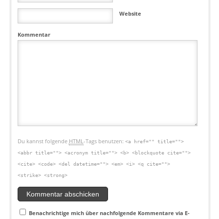
Website
Kommentar
Du kannst folgende
HTML
-Tags benutzen:
<a href="" title="">
<abbr title=""> <acronym title=""> <b> <blockquote cite="">
<cite> <code> <del datetime=""> <em> <i> <q cite="">
<strike> <strong>
Benachrichtige mich über nachfolgende Kommentare via E-