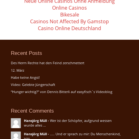
Neue Online Casinos Ohne Anmeldung
Online Casinos
Bikesale
Casinos Not Affected By Gamstop
Casino Online Deutschland
Recent Posts
Des Herrn Rechte hat den Feind zerschmettert
12. März
Habe keine Angst!
Video: Gelebte Jüngerschaft
“Hunger wichtig?” von Dennis Bitterli auf easyfisch`s Videoblog
Recent Comments
Hansjörg Müll
-
Wer ist der Schöpfer, aufgrund wessen
wurde alles ...
Hansjörg Müll
-
..... Und er sprach zu mir: Du Menschenkind,
tritt...