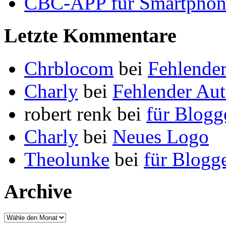
CBC-APP für Smartphon
Letzte Kommentare
Chrblocom
bei
Fehlende
Charly
bei
Fehlender Au
robert renk bei
für Blogg
Charly
bei
Neues Logo
Theolunke
bei
für Blogg
Archive