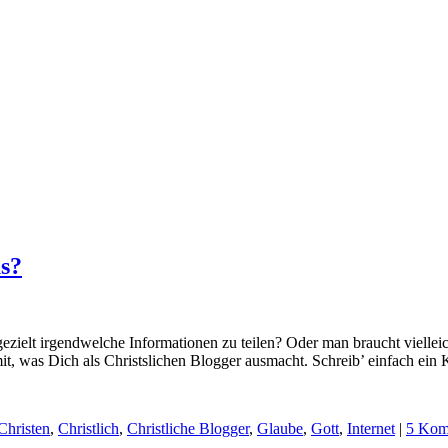
us?
 gezielt irgendwelche Informationen zu teilen? Oder man braucht viel
mit, was Dich als Christslichen Blogger ausmacht. Schreib’ einfach ein
Christen
,
Christlich
,
Christliche Blogger
,
Glaube
,
Gott
,
Internet
|
5 Kom