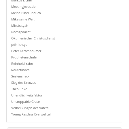
Markus Eichler
Meetingjesus.de
Meine Bibel und ich
Mike seine Welt
Missbatyah
Nachgedacht
Ökumenischer Christusdienst
pdh-ichtys
Peter Kerschbaumer
Prophetenschule
Reinhold Yabo
Routefindes
Seelensnack
Sieg des Kreuzes
Theolunke
Unendlichkeitsfaktor
Unstoppable Grace
Verheißungen des Vaters
Young Restless Evangelical