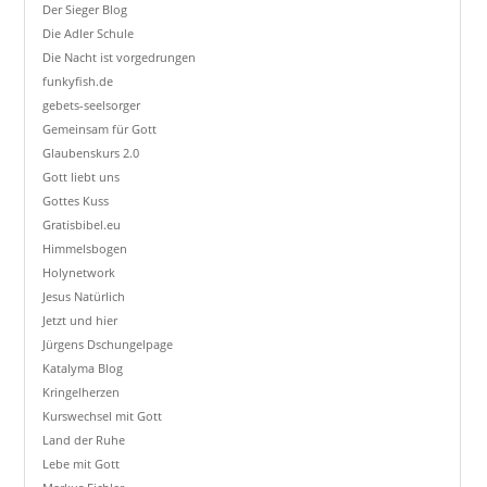
Der Sieger Blog
Die Adler Schule
Die Nacht ist vorgedrungen
funkyfish.de
gebets-seelsorger
Gemeinsam für Gott
Glaubenskurs 2.0
Gott liebt uns
Gottes Kuss
Gratisbibel.eu
Himmelsbogen
Holynetwork
Jesus Natürlich
Jetzt und hier
Jürgens Dschungelpage
Katalyma Blog
Kringelherzen
Kurswechsel mit Gott
Land der Ruhe
Lebe mit Gott