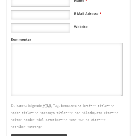
Name
*
E-Mail-Adresse
*
Website
Kommentar
Du kannst folgende
HTML
-Tags benutzen:
<a href="" title="">
<abbr title=""> <acronym title=""> <b> <blockquote cite="">
<cite> <code> <del datetime=""> <em> <i> <q cite="">
<strike> <strong>