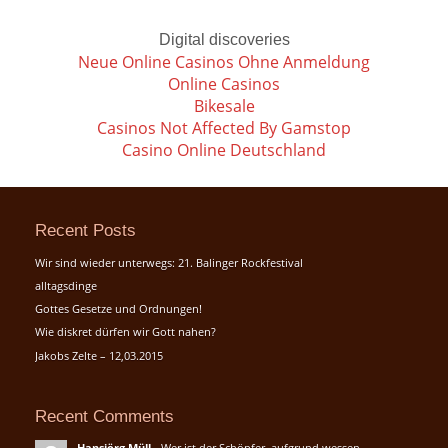
Digital discoveries
Neue Online Casinos Ohne Anmeldung
Online Casinos
Bikesale
Casinos Not Affected By Gamstop
Casino Online Deutschland
Recent Posts
Wir sind wieder unterwegs: 21. Balinger Rockfestival
alltagsdinge
Gottes Gesetze und Ordnungen!
Wie diskret dürfen wir Gott nahen?
Jakobs Zelte – 12,03.2015
Recent Comments
Hansjörg Müll
-
Wer ist der Schöpfer, aufgrund wessen