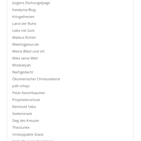
Jürgens Dschungelpage
Katalyma Blog
Kringelherzen
Land der Ruhe
Lebe mit Gott
Markus Eichler
Meetingjesus.de
Meine Bibel und ich
Mike seine Welt
Missbatyah
Nachgedacht
Ökumenischer Christusdienst
pdh-ichtys
Peter Kerschbaumer
Prophetenschule
Reinhold Yabo
Seelensnack
Sieg des Kreuzes
Theolunke
Unstoppable Grace