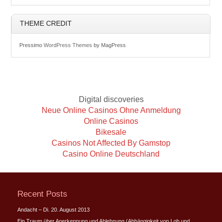
THEME CREDIT
Pressimo
WordPress Themes
by MagPress
Digital discoveries
Neue Online Casinos Ohne Anmeldung
Online Casinos
Bikesale
Casinos Not Affected By Gamstop
Casino Online Deutschland
Recent Posts
Andacht – Di. 20. August 2013
Ein Traum über Anerkennung und Ablehnung (Abhängigkeit von Lob und