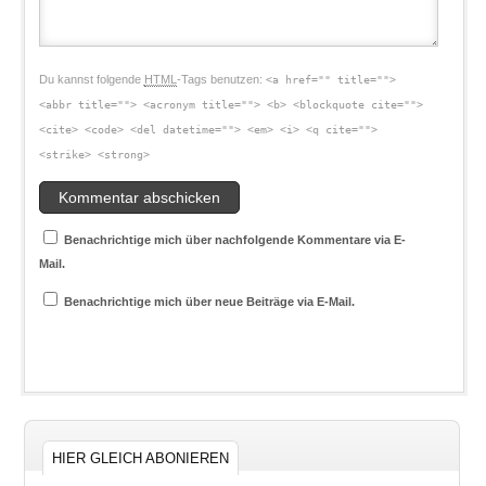
Du kannst folgende
HTML
-Tags benutzen:
<a href="" title="">
<abbr title=""> <acronym title=""> <b> <blockquote cite="">
<cite> <code> <del datetime=""> <em> <i> <q cite="">
<strike> <strong>
Benachrichtige mich über nachfolgende Kommentare via E-
Mail.
Benachrichtige mich über neue Beiträge via E-Mail.
HIER GLEICH ABONIEREN