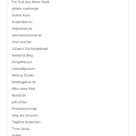
Für Gott aus deiner Stadt
gebets-seelsorger
Gottes Kuss
Gratisbibel.eu
Holysheep.de
Internetmissionar.de
Jetzt und hier
Jürgens Dschungelpage
Katalyma Blog
Kringelherzen
Lebendigeswort
Markus Eichler
Meetingjesus.de
Mike seine Welt
Mundil.de
pdh-ichtys
Prophetenschule
Sieg des Kreuzes
Tägliche Andachten
Trust Jesus
Twitter