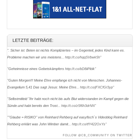
LETZTE BEITRÄGE:
". Sicher ist: Beten ist nichts Kompliziertes – im Gegenteil, jedes Kind kann es.
Probleme machen wir uns meistens...
http://t.co/hqqSVbwk5h
"
"Geheimnisse eines Gebetskämpfers
http://t.co/bD8iiPiblk
"
"Guten Morgen!!! Meine Ehre empfange ich nicht von Menschen. Johannes-
Evangelium 5,41 Das sagt Jesus: Meine Ehre...
http://t.co/jFXCfGI3yp
"
"Selbstmitleid ''Ihr habt noch nicht bis aufs Blut widerstanden im Kampf gegen die
Sünde.und habt bereits den Trost...
http://t.co/z5f6h3drNN
"
""Glaube = RISIKO" von Reinhard Rehberg auf easyfisch`s Videoblog Reinhard
Rehberg erklärt was John Wimber damit...
http://t.co/tfY422OxYs
"
FOLLOW @CB_COMMUNITY ON TWITTER