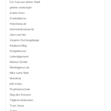
Für Gott aus deiner Stadt
gebets-seelsorger
Gottes Kuss
Gratisbibel.eu
Holysheep.de
Internetmissionar.de
Jetzt und hier
Jürgens Dschungelpage
Katalyma Blog
Kringelherzen
Lebendigeswort
Markus Eichler
Meetingjesus.de
Mike seine Welt
Mundil.de
pdh-ichtys
Prophetenschule
Sieg des Kreuzes
Tägliche Andachten
Trust Jesus