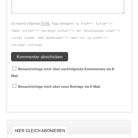
Du kannst folgende
HTML
-Tags benutzen:
<a href="" title="">
<abbr title=""> <acronym title=""> <b> <blockquote cite="">
<cite> <code> <del datetime=""> <em> <i> <q cite="">
<strike> <strong>
Benachrichtige mich über nachfolgende Kommentare via E-
Mail.
Benachrichtige mich über neue Beiträge via E-Mail.
HIER GLEICH ABONIEREN