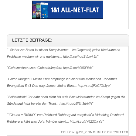
LETZTE BEITRÄGE:
". Sicher ist: Beten ist nichts Kompliziertes – im Gegenteil, jedes Kind kann es.
Probleme machen wir uns meistens...
http://t.co/hqqSVbwk5h
"
"Geheimnisse eines Gebetskämpfers
http://t.co/bD8iiPiblk
"
"Guten Morgen!!! Meine Ehre empfange ich nicht von Menschen. Johannes-
Evangelium 5,41 Das sagt Jesus: Meine Ehre...
http://t.co/jFXCfGI3yp
"
"Selbstmitleid ''Ihr habt noch nicht bis aufs Blut widerstanden im Kampf gegen die
Sünde.und habt bereits den Trost...
http://t.co/z5f6h3drNN
"
""Glaube = RISIKO" von Reinhard Rehberg auf easyfisch`s Videoblog Reinhard
Rehberg erklärt was John Wimber damit...
http://t.co/tfY422OxYs
"
FOLLOW @CB_COMMUNITY ON TWITTER