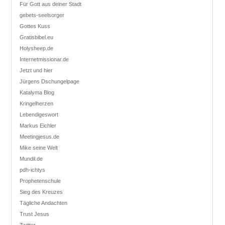
Für Gott aus deiner Stadt
gebets-seelsorger
Gottes Kuss
Gratisbibel.eu
Holysheep.de
Internetmissionar.de
Jetzt und hier
Jürgens Dschungelpage
Katalyma Blog
Kringelherzen
Lebendigeswort
Markus Eichler
Meetingjesus.de
Mike seine Welt
Mundil.de
pdh-ichtys
Prophetenschule
Sieg des Kreuzes
Tägliche Andachten
Trust Jesus