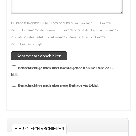
Du kannst folgende
HTML
-Tags benutzen:
<a href="" title="">
<abbr title=""> <acronym title=""> <b> <blockquote cite="">
<cite> <code> <del datetime=""> <em> <i> <q cite="">
<strike> <strong>
Benachrichtige mich über nachfolgende Kommentare via E-
Mail.
Benachrichtige mich über neue Beiträge via E-Mail.
HIER GLEICH ABONIEREN