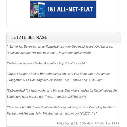
LETZTE BEITRÄGE:
". Sicher ist: Beten ist nichts Kompliziertes – im Gegenteil, jedes Kind kann es.
Probleme machen wir uns meistens...
http://t.co/hqqSVbwk5h
"
"Geheimnisse eines Gebetskämpfers
http://t.co/bD8iiPiblk
"
"Guten Morgen!!! Meine Ehre empfange ich nicht von Menschen. Johannes-
Evangelium 5,41 Das sagt Jesus: Meine Ehre...
http://t.co/jFXCfGI3yp
"
"Selbstmitleid ''Ihr habt noch nicht bis aufs Blut widerstanden im Kampf gegen die
Sünde.und habt bereits den Trost...
http://t.co/z5f6h3drNN
"
""Glaube = RISIKO" von Reinhard Rehberg auf easyfisch`s Videoblog Reinhard
Rehberg erklärt was John Wimber damit...
http://t.co/tfY422OxYs
"
FOLLOW @CB_COMMUNITY ON TWITTER