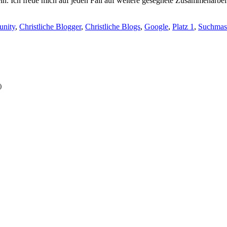
 sein. Ich freue mich auf jeden Fall auf weitere gesegnete Zusammena
nity
,
Christliche Blogger
,
Christliche Blogs
,
Google
,
Platz 1
,
Suchmas
)