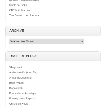
Single
bei
Links
CBC
bei
Über uns
Tina Antosch
bei
Über uns
ARCHIVE
UNSEERE BLOGS
3Tageszeit
Andachten für jeden Tag
Annas Beleuchtung
Ben’s Winkel
Blognichtab
Bundesbedenkenträger
Burning Heart Reports
Christsein Heute