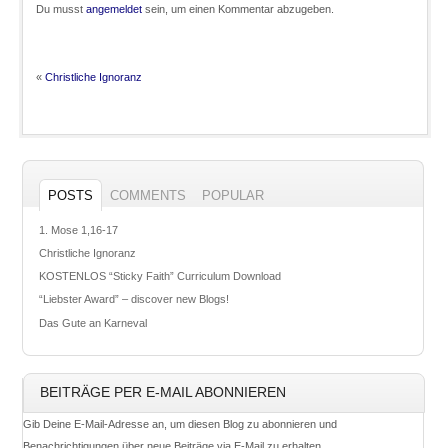
Du musst
angemeldet
sein, um einen Kommentar abzugeben.
«
Christliche Ignoranz
POSTS
COMMENTS
POPULAR
1. Mose 1,16-17
Christliche Ignoranz
KOSTENLOS “Sticky Faith” Curriculum Download
“Liebster Award” – discover new Blogs!
Das Gute an Karneval
BEITRÄGE PER E-MAIL ABONNIEREN
Gib Deine E-Mail-Adresse an, um diesen Blog zu abonnieren und
Benachrichtigungen über neue Beiträge via E-Mail zu erhalten.