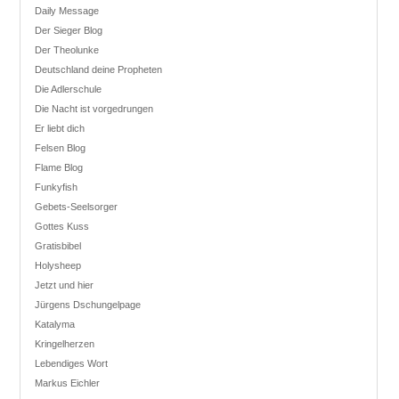
Daily Message
Der Sieger Blog
Der Theolunke
Deutschland deine Propheten
Die Adlerschule
Die Nacht ist vorgedrungen
Er liebt dich
Felsen Blog
Flame Blog
Funkyfish
Gebets-Seelsorger
Gottes Kuss
Gratisbibel
Holysheep
Jetzt und hier
Jürgens Dschungelpage
Katalyma
Kringelherzen
Lebendiges Wort
Markus Eichler