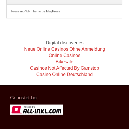
Pressimo
WP Theme
by MagPress
Digital discoveries
Neue Online Casinos Ohne Anmeldung
Online Casinos
Bikesale
Casinos Not Affected By Gamstop
Casino Online Deutschland
Gehostet bei: