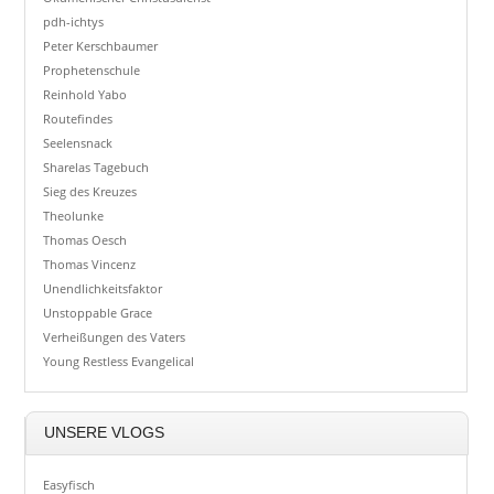
pdh-ichtys
Peter Kerschbaumer
Prophetenschule
Reinhold Yabo
Routefindes
Seelensnack
Sharelas Tagebuch
Sieg des Kreuzes
Theolunke
Thomas Oesch
Thomas Vincenz
Unendlichkeitsfaktor
Unstoppable Grace
Verheißungen des Vaters
Young Restless Evangelical
UNSERE VLOGS
Easyfisch