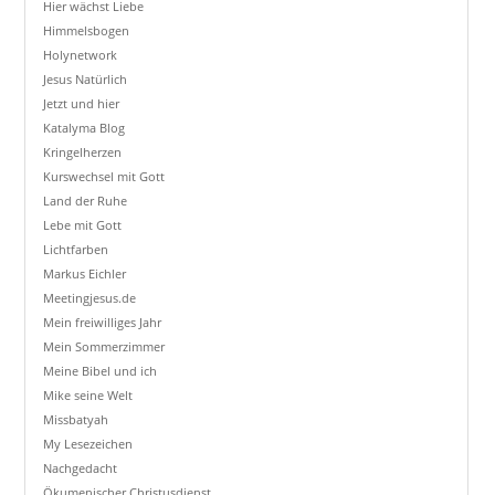
Hier wächst Liebe
Himmelsbogen
Holynetwork
Jesus Natürlich
Jetzt und hier
Katalyma Blog
Kringelherzen
Kurswechsel mit Gott
Land der Ruhe
Lebe mit Gott
Lichtfarben
Markus Eichler
Meetingjesus.de
Mein freiwilliges Jahr
Mein Sommerzimmer
Meine Bibel und ich
Mike seine Welt
Missbatyah
My Lesezeichen
Nachgedacht
Ökumenischer Christusdienst