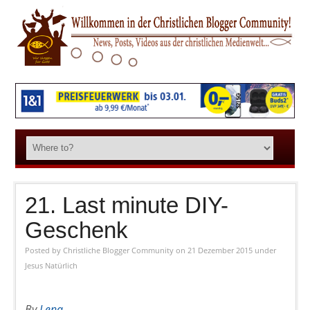
21. Last minute DIY-
Geschenk
Posted by
Christliche Blogger Community
on 21 Dezember 2015
under
Jesus Natürlich
By
Lena