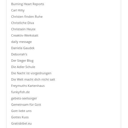
Burning Heart Reports
Carl Hilty
Christen finden Ruhe
Christliche Diva
Christsein Heute
Creaktiv-Werkstatt
daily message
Daniela Gaudek
Deborrah's
Der Sieger Blog
Die Adler Schule
Die Nacht ist vorgedrungen
Die Welt macht dich nicht satt
Freymuths Kartenhaus
funkyfish.de
gebets-seelsorger
Gemeinsam für Gott
Gott liebt uns
Gottes Kuss
Gratisbibel.eu