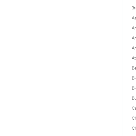
3t
A
An
A
A
At
Be
Bl
Bl
Bu
Ca
Ch
Ch