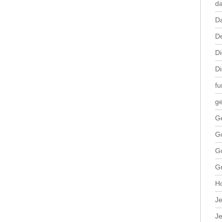
da
D
De
Di
Di
fu
ge
G
Go
Go
Gr
H
Je
Je