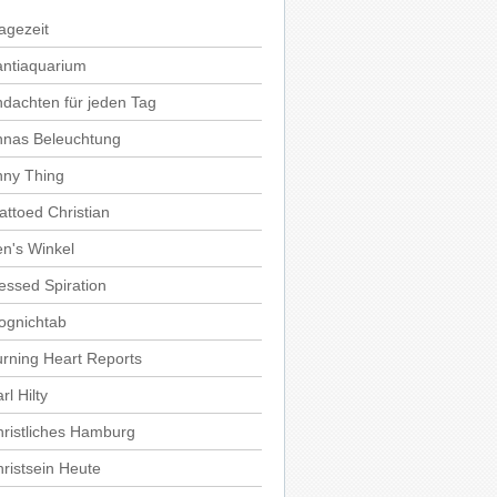
agezeit
antiaquarium
dachten für jeden Tag
nnas Beleuchtung
nny Thing
attoed Christian
n's Winkel
essed Spiration
ognichtab
rning Heart Reports
rl Hilty
ristliches Hamburg
ristsein Heute