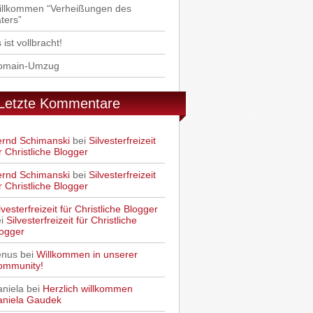
illkommen “Verheißungen des
ters”
 ist vollbracht!
omain-Umzug
Letzte Kommentare
ernd Schimanski
bei
Silvesterfreizeit
r Christliche Blogger
ernd Schimanski
bei
Silvesterfreizeit
r Christliche Blogger
lvesterfreizeit für Christliche Blogger
ei
Silvesterfreizeit für Christliche
ogger
enus
bei
Willkommen in unserer
ommunity!
niela
bei
Herzlich willkommen
aniela Gaudek