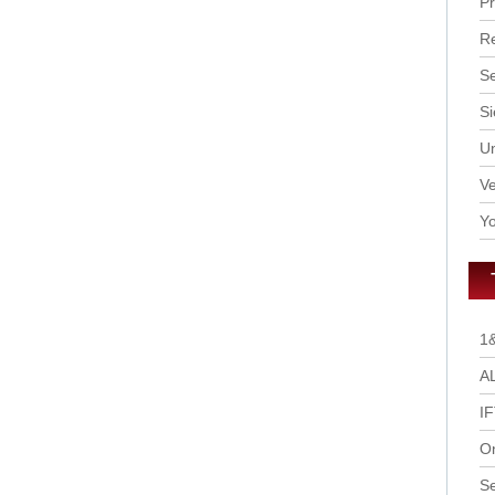
P
R
S
Si
U
Ve
Yo
1
A
I
O
S