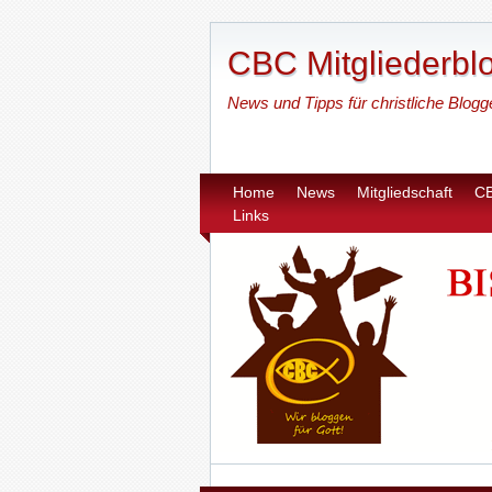
CBC Mitgliederbl
News und Tipps für christliche Blogg
Home
News
Mitgliedschaft
C
Links