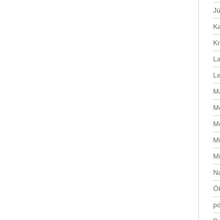
J
Ka
Kr
L
Le
Ma
Me
Me
Mi
M
N
Ök
pd