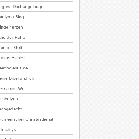
ürgens Dschungelpage
talyma Blog
ingelherzen
and der Ruhe
be mit Gott
rkus Eichler
etingjesus.de
ine Bibel und ich
ke seine Welt
issbatyah
achgedacht
umenischer Christusdienst
h-ichtys