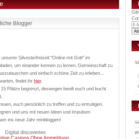
re
Gib
Com
stliche Blogger
E-
Mai
Adr
unserer Silvesterfreizeit “Online mit Gott” im
Si
laden, um einander kennen zu lernen, Gemeinschaft zu
uszutauschen und einfach schöne Zeit zu erleben…
arten, findet ihr
hier
.
uf 15 Plätze begrenzt, deswegen beeilt euch und bucht
t.
freuen, euch persönlich zu treffen und zu ermutigen.
gegnen und uns mit neuen Ideen und Impulsen
am ins neue Jahr reinbloggen!
Vi
Digital discoveries
Wi
line Casinos Ohne Anmeldung