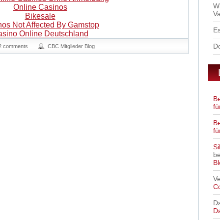
W
Online Casinos
Va
Bikesale
nos Not Affected By Gamstop
Es
sino Online Deutschland
D
2 comments
CBC Mitglieder Blog
B
fü
B
fü
Si
b
Bl
V
C
Da
D