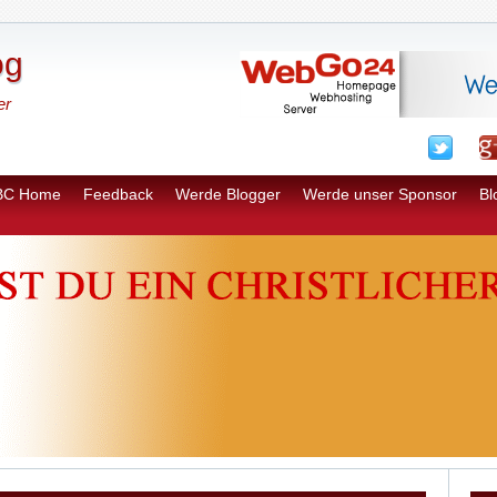
og
er
BC Home
Feedback
Werde Blogger
Werde unser Sponsor
Bl