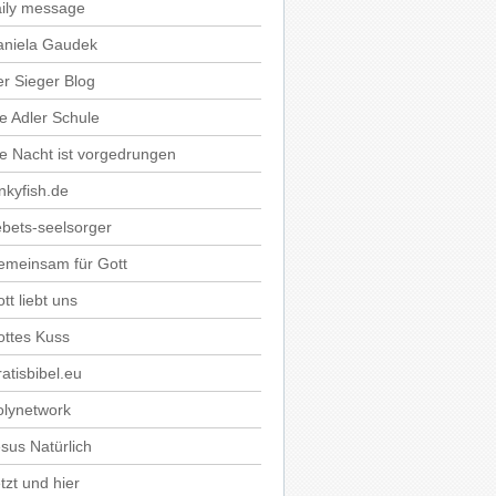
ily message
aniela Gaudek
r Sieger Blog
e Adler Schule
e Nacht ist vorgedrungen
nkyfish.de
bets-seelsorger
emeinsam für Gott
tt liebt uns
ttes Kuss
atisbibel.eu
olynetwork
sus Natürlich
tzt und hier