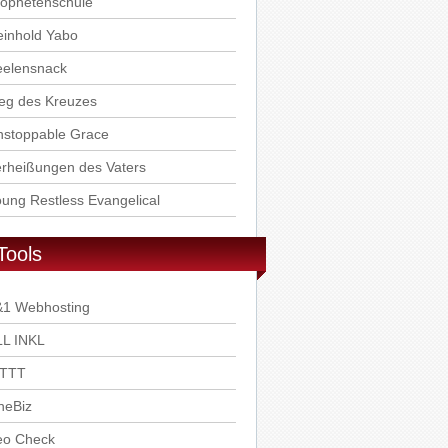
rophetenschule
einhold Yabo
eelensnack
eg des Kreuzes
nstoppable Grace
rheißungen des Vaters
ung Restless Evangelical
Tools
&1 Webhosting
LL INKL
FTTT
neBiz
eo Check