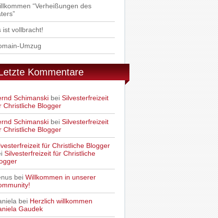
illkommen “Verheißungen des
ters”
 ist vollbracht!
omain-Umzug
Letzte Kommentare
ernd Schimanski
bei
Silvesterfreizeit
r Christliche Blogger
ernd Schimanski
bei
Silvesterfreizeit
r Christliche Blogger
lvesterfreizeit für Christliche Blogger
ei
Silvesterfreizeit für Christliche
ogger
enus
bei
Willkommen in unserer
ommunity!
niela
bei
Herzlich willkommen
aniela Gaudek