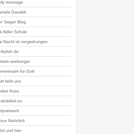
ily message
aniela Gaudek
r Sieger Blog
e Adler Schule
e Nacht ist vorgedrungen
nkyfish.de
bets-seelsorger
emeinsam für Gott
tt liebt uns
ttes Kuss
atisbibel.eu
olynetwork
sus Natürlich
tzt und hier