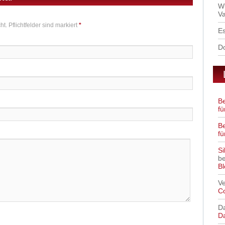
W
Va
t. Pflichtfelder sind markiert
*
Es
D
B
fü
B
fü
Si
b
Bl
V
C
Da
D