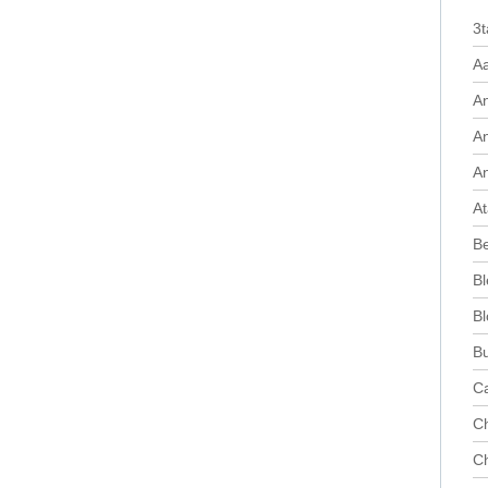
3t
A
An
A
A
At
Be
Bl
Bl
Bu
Ca
Ch
Ch