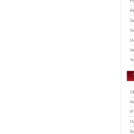
P
R
S
Si
U
Ve
Yo
1
A
I
O
S