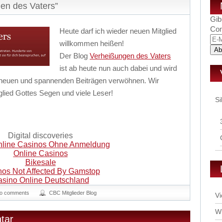
en des Vaters”
Gib
Com
Heute darf ich wieder neuen Mitglied
E-
willkommen heißen!
Mai
Der Blog
Verheißungen des Vaters
Adr
ist ab heute nun auch dabei und wird
t neuen und spannenden Beiträgen verwöhnen. Wir
ied Gottes Segen und viele Leser!
Si
Digital discoveries
line Casinos Ohne Anmeldung
Online Casinos
Bikesale
nos Not Affected By Gamstop
sino Online Deutschland
o comments
CBC Mitglieder Blog
Vi
Wi
tar