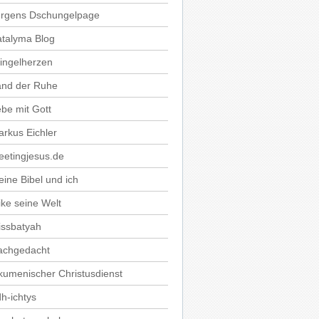
ürgens Dschungelpage
talyma Blog
ingelherzen
and der Ruhe
be mit Gott
rkus Eichler
etingjesus.de
ine Bibel und ich
ke seine Welt
issbatyah
achgedacht
umenischer Christusdienst
h-ichtys