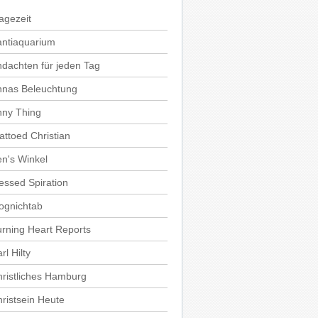
agezeit
antiaquarium
dachten für jeden Tag
nnas Beleuchtung
nny Thing
attoed Christian
n's Winkel
essed Spiration
ognichtab
rning Heart Reports
rl Hilty
ristliches Hamburg
ristsein Heute