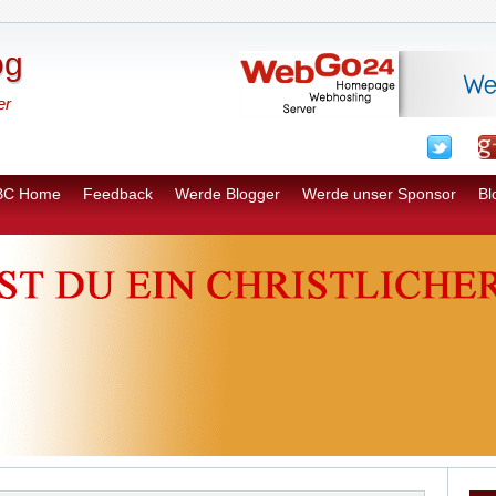
og
er
BC Home
Feedback
Werde Blogger
Werde unser Sponsor
Bl