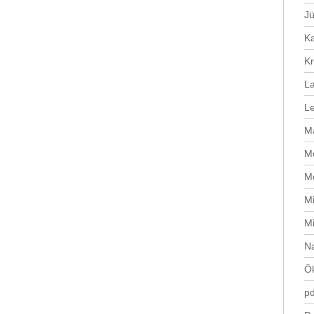
J
Ka
Kr
L
Le
Ma
Me
Me
Mi
M
N
Ök
pd