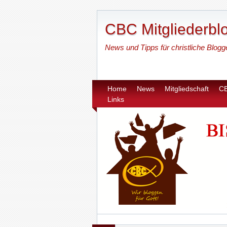
CBC Mitgliederbl
News und Tipps für christliche Blogg
Home
News
Mitgliedschaft
C
Links