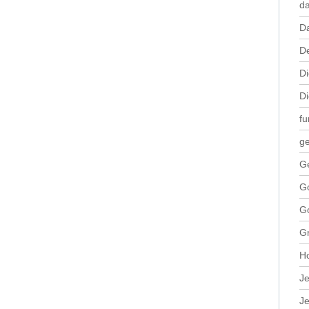
da
D
De
Di
Di
fu
ge
G
Go
Go
Gr
H
Je
Je